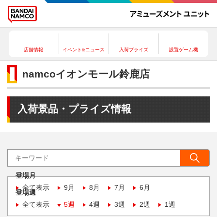
店舗情報
イベント&ニュース
入荷プライズ
設置ゲーム機
namcoイオンモール鈴鹿店
入荷景品・プライズ情報
登場月
全て表示
9月
8月
7月
6月
登場週
全て表示
5週
4週
3週
2週
1週