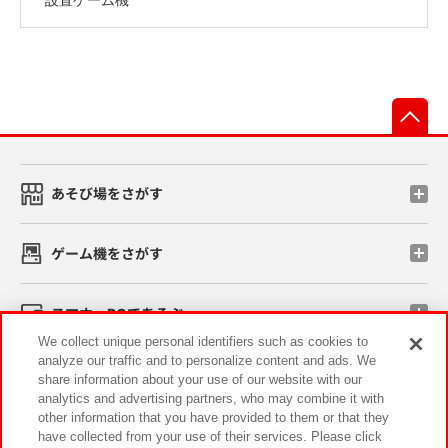
先
あそび場をさがす
ゲーム機をさがす
スマホ・PCであそぶ
We collect unique personal identifiers such as cookies to
analyze our traffic and to personalize content and ads. We
イベント・キャンペーン
share information about your use of our website with our
analytics and advertising partners, who may combine it with
other information that you have provided to them or that they
have collected from your use of their services. Please click