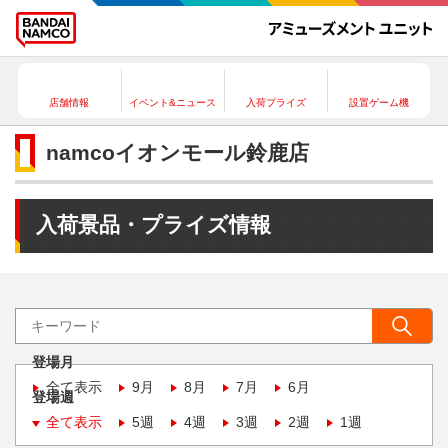
店舗情報
イベント&ニュース
入荷プライズ
設置ゲーム機
namcoイオンモール鈴鹿店
入荷景品・プライズ情報
登場月
全て表示
9月
8月
7月
6月
登場週
全て表示
5週
4週
3週
2週
1週