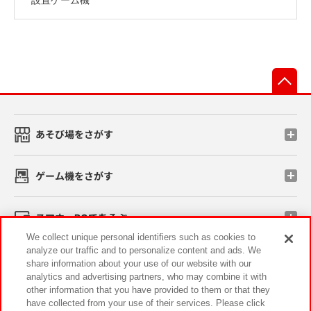
先
あそび場をさがす
ゲーム機をさがす
スマホ・PCであそぶ
We collect unique personal identifiers such as cookies to
analyze our traffic and to personalize content and ads. We
イベント・キャンペーン
share information about your use of our website with our
analytics and advertising partners, who may combine it with
other information that you have provided to them or that they
have collected from your use of their services. Please click