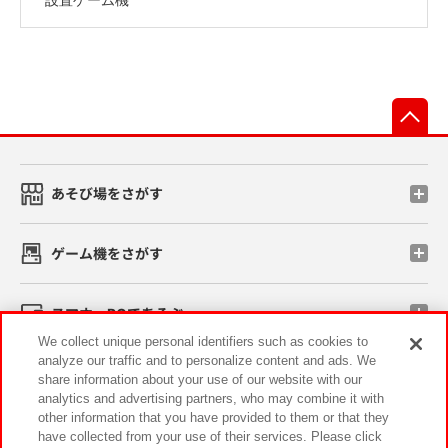
先
あそび場をさがす
ゲーム機をさがす
スマホ・PCであそぶ
We collect unique personal identifiers such as cookies to
analyze our traffic and to personalize content and ads. We
イベント・キャンペーン
share information about your use of our website with our
analytics and advertising partners, who may combine it with
other information that you have provided to them or that they
have collected from your use of their services. Please click