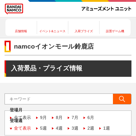
店舗情報
イベント&ニュース
入荷プライズ
設置ゲーム機
namcoイオンモール鈴鹿店
入荷景品・プライズ情報
登場月
全て表示
9月
8月
7月
6月
登場週
全て表示
5週
4週
3週
2週
1週