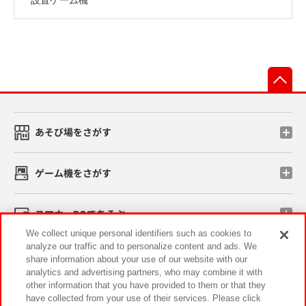
先
あそび場をさがす
ゲーム機をさがす
スマホ・PCであそぶ
We collect unique personal identifiers such as cookies to
analyze our traffic and to personalize content and ads. We
イベント・キャンペーン
share information about your use of our website with our
analytics and advertising partners, who may combine it with
other information that you have provided to them or that they
have collected from your use of their services. Please click