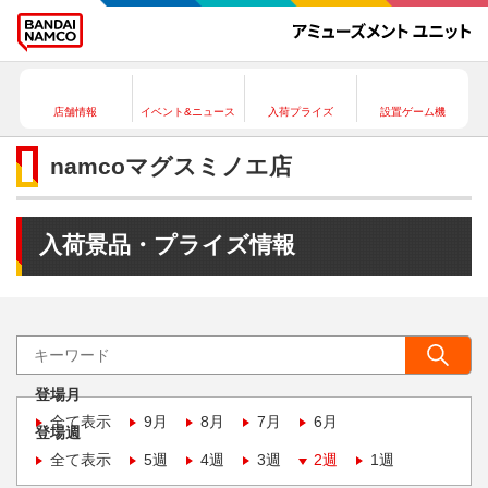
店舗情報
イベント&ニュース
入荷プライズ
設置ゲーム機
namcoマグスミノエ店
入荷景品・プライズ情報
登場月
全て表示
9月
8月
7月
6月
登場週
全て表示
5週
4週
3週
2週
1週