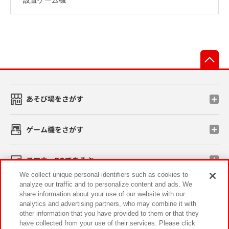
先
あそび場をさがす
ゲーム機をさがす
スマホ・PCであそぶ
We collect unique personal identifiers such as cookies to
analyze our traffic and to personalize content and ads. We
イベント・キャンペーン
share information about your use of our website with our
analytics and advertising partners, who may combine it with
other information that you have provided to them or that they
have collected from your use of their services. Please click