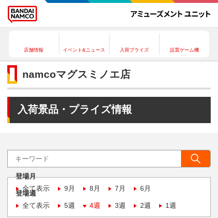
店舗情報
イベント&ニュース
入荷プライズ
設置ゲーム機
namcoマグスミノエ店
入荷景品・プライズ情報
登場月
全て表示
9月
8月
7月
6月
登場週
全て表示
5週
4週
3週
2週
1週