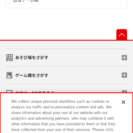
先
あそび場をさがす
ゲーム機をさがす
スマホ・PCであそぶ
We collect unique personal identifiers such as cookies to
analyze our traffic and to personalize content and ads. We
イベント・キャンペーン
share information about your use of our website with our
analytics and advertising partners, who may combine it with
other information that you have provided to them or that they
have collected from your use of their services. Please click