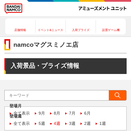
店舗情報
イベント&ニュース
入荷プライズ
設置ゲーム機
namcoマグスミノエ店
入荷景品・プライズ情報
登場月
全て表示
9月
8月
7月
6月
登場週
全て表示
5週
4週
3週
2週
1週