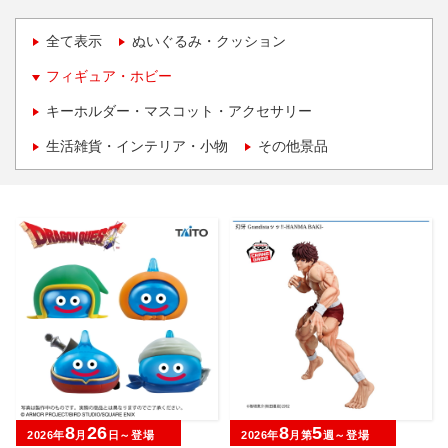
全て表示
ぬいぐるみ・クッション
フィギュア・ホビー
キーホルダー・マスコット・アクセサリー
生活雑貨・インテリア・小物
その他景品
8
26
8
5
2026年
月
日～登場
2026年
月第
週～登場