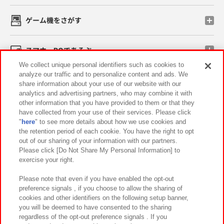
ゲーム機をさがす
スマホ・PCであそぶ
We collect unique personal identifiers such as cookies to
analyze our traffic and to personalize content and ads. We
イベント・キャンペーン
share information about your use of our website with our
analytics and advertising partners, who may combine it with
other information that you have provided to them or that they
have collected from your use of their services. Please click
"
here
" to see more details about how we use cookies and
関連会社
サステナビリティ
サイトポリシー
the retention period of each cookie. You have the right to opt
out of our sharing of your information with our partners.
プライバシーポリシー
ウェブアクセシビリティ方針と検証結果
Please click [Do Not Share My Personal Information] to
exercise your right.
お取引先さまとともに
食品のご提供について
カスタマーハラスメント対応方針
よくあるご質問・お問い合わせ
Please note that even if you have enabled the opt-out
preference signals , if you choose to allow the sharing of
cookies and other identifiers on the following setup banner,
you will be deemed to have consented to the sharing
regardless of the opt-out preference signals . If you