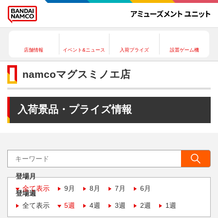
店舗情報
イベント&ニュース
入荷プライズ
設置ゲーム機
namcoマグスミノエ店
入荷景品・プライズ情報
登場月
全て表示
9月
8月
7月
6月
登場週
全て表示
5週
4週
3週
2週
1週