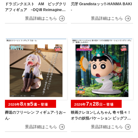
ドラゴンクエスト AM ビッグクリ
刃牙 Grandistaッッ!!-HANMA BAKI
アフィギュア ~DQⅦ Reimagined
-
発売記念編~
8
5
7
28
2026年
月第
週～登場
2026年
月
日～登場
葬送のフリーレン フィギュア-うお～
映画クレヨンしんちゃん 奇々怪々！
ん-
オラの妖怪バケ～ション ビッグフィ
ギュア～野原しんのすけ～