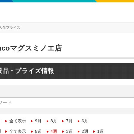
入荷プライズ
mcoマグスミノエ店
景品・プライズ情報
月
全て表示
9月
8月
7月
6月
週
全て表示
5週
4週
3週
2週
1週