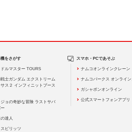
ム機をさがす
スマホ・PCであそぶ
ドルマスター TOURS
ナムコオンラインクレーン
動戦士ガンダム エクストリーム
ナムコパークス オンライ
ーサス２ インフィニットブース
ガシャポンオンライン
公式スマートフォンアプリ
ョジョの奇妙な冒険 ラストサバ
バー
鼓の達人
りスピリッツ