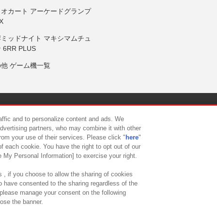
リオカート アーケードグランプ
X
岸ミッドナイト マキシマムチュ
 6RR PLUS
の他 ゲーム機一覧
サイトポリシー
プライバシーポリシー
ウェブアクセシビリティ方
raffic and to personalize content and ads. We
advertising partners, who may combine it with other
rom your use of their services. Please click "
here
"
供について
カスタマーハラスメント対応方針
よくあるご質問・
f each cookie. You have the right to opt out of our
e My Personal Information] to exercise your right.
 , if you choose to allow the sharing of cookies
to have consented to the sharing regardless of the
, please manage your consent on the following
lose the banner.
ndai Namco Amusement Lab Inc.
©Bandai Namco Experience Inc.
©HANAY