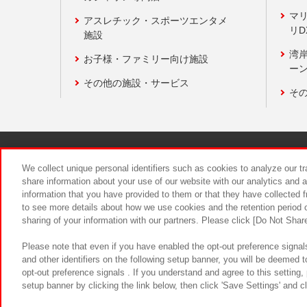
マ
アスレチック・スポーツエンタメ
リD
施設
湾
お子様・ファミリー向け施設
ーン
その他の施設・サービス
そ
関連会社
サステナビリティ
We collect unique personal identifiers such as cookies to analyze our t
share information about your use of our website with our analytics and 
information that you have provided to them or that they have collected f
食品のご提
to see more details about how we use cookies and the retention period o
sharing of your information with our partners. Please click [Do Not Shar
Please note that even if you have enabled the opt-out preference signals
and other identifiers on the following setup banner, you will be deemed 
opt-out preference signals . If you understand and agree to this setting
setup banner by clicking the link below, then click 'Save Settings' and c
©Bandai Namco Amusement Inc.
©Ba