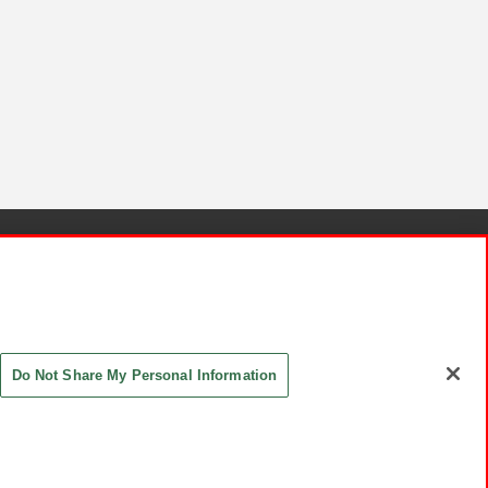
針と検証結果
お取引先さまとともに
お問い合わせ
Do Not Share My Personal Information
ASHIKI Co., Ltd. All Rights Reserved.