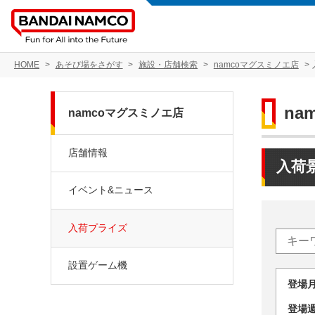
HOME
あそび場をさがす
施設・店舗検索
namcoマグスミノエ店
na
namcoマグスミノエ店
店舗情報
入荷
イベント&ニュース
入荷プライズ
設置ゲーム機
登場
登場