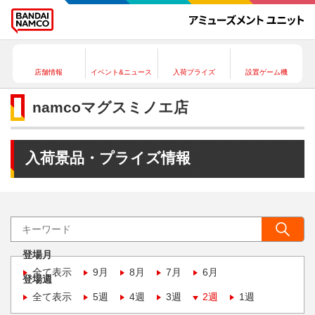
店舗情報
イベント&ニュース
入荷プライズ
設置ゲーム機
namcoマグスミノエ店
入荷景品・プライズ情報
登場月
全て表示
9月
8月
7月
6月
登場週
全て表示
5週
4週
3週
2週
1週