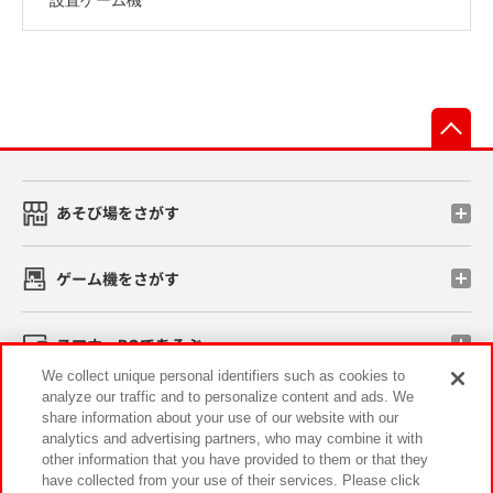
先
あそび場をさがす
ゲーム機をさがす
スマホ・PCであそぶ
We collect unique personal identifiers such as cookies to
analyze our traffic and to personalize content and ads. We
イベント・キャンペーン
share information about your use of our website with our
analytics and advertising partners, who may combine it with
other information that you have provided to them or that they
have collected from your use of their services. Please click