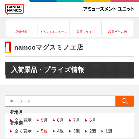
店舗情報
イベント&ニュース
入荷プライズ
設置ゲーム機
namcoマグスミノエ店
入荷景品・プライズ情報
登場月
全て表示
9月
8月
7月
6月
登場週
全て表示
5週
4週
3週
2週
1週