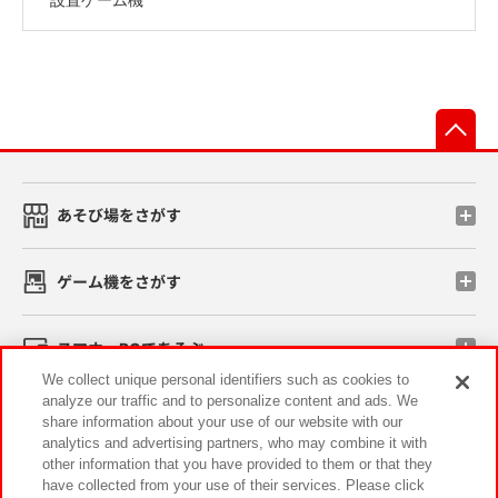
先
あそび場をさがす
ゲーム機をさがす
スマホ・PCであそぶ
We collect unique personal identifiers such as cookies to
analyze our traffic and to personalize content and ads. We
イベント・キャンペーン
share information about your use of our website with our
analytics and advertising partners, who may combine it with
other information that you have provided to them or that they
have collected from your use of their services. Please click