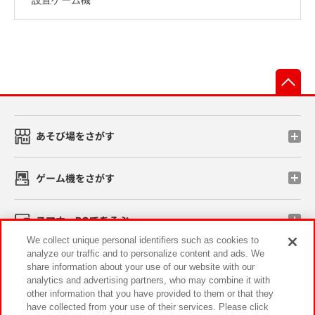
先
あそび場をさがす
ゲーム機をさがす
スマホ・PCであそぶ
We collect unique personal identifiers such as cookies to
analyze our traffic and to personalize content and ads. We
イベント・キャンペーン
share information about your use of our website with our
analytics and advertising partners, who may combine it with
other information that you have provided to them or that they
have collected from your use of their services. Please click