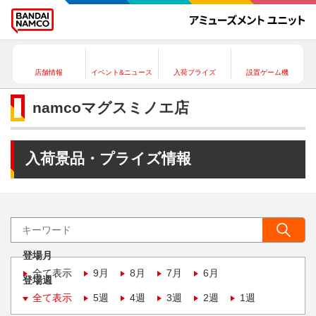
店舗情報
イベント&ニュース
入荷プライズ
設置ゲーム機
namcoマグスミノエ店
入荷景品・プライズ情報
登場月
全て表示
9月
8月
7月
6月
登場週
全て表示
5週
4週
3週
2週
1週