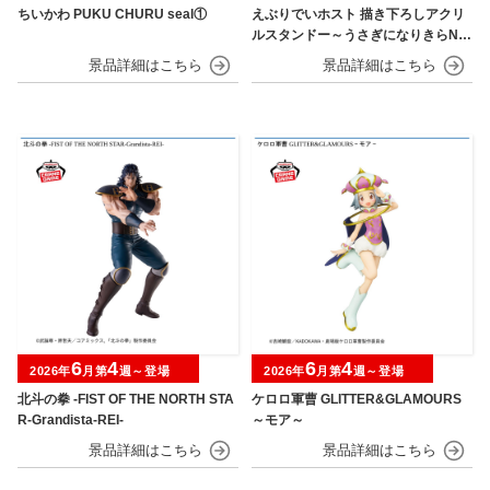
ちいかわ PUKU CHURU seal①
えぶりでいホスト 描き下ろしアクリ
ルスタンドー～うさぎになりきらNIG
HT～
6
4
6
4
2026年
月第
週～登場
2026年
月第
週～登場
北斗の拳 -FIST OF THE NORTH STA
ケロロ軍曹 GLITTER&GLAMOURS
R-Grandista-REI-
～モア～