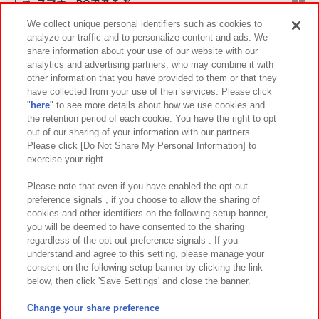
スマホ・PCであそぶ
We collect unique personal identifiers such as cookies to
analyze our traffic and to personalize content and ads. We
イベント・キャンペーン
share information about your use of our website with our
analytics and advertising partners, who may combine it with
other information that you have provided to them or that they
have collected from your use of their services. Please click
"
here
" to see more details about how we use cookies and
関連会社
サステナビリティ
サイトポリシー
the retention period of each cookie. You have the right to opt
out of our sharing of your information with our partners.
プライバシーポリシー
ウェブアクセシビリティ方針と検証結果
Please click [Do Not Share My Personal Information] to
exercise your right.
お取引先さまとともに
食品のご提供について
カスタマーハラスメント対応方針
よくあるご質問・お問い合わせ
Please note that even if you have enabled the opt-out
preference signals , if you choose to allow the sharing of
cookies and other identifiers on the following setup banner,
you will be deemed to have consented to the sharing
regardless of the opt-out preference signals . If you
understand and agree to this setting, please manage your
consent on the following setup banner by clicking the link
below, then click 'Save Settings' and close the banner.
©Bandai Namco Amusement Inc.
©Bandai Namco Amusement Lab Inc.
Change your share preference
©Bandai Namco Experience Inc.