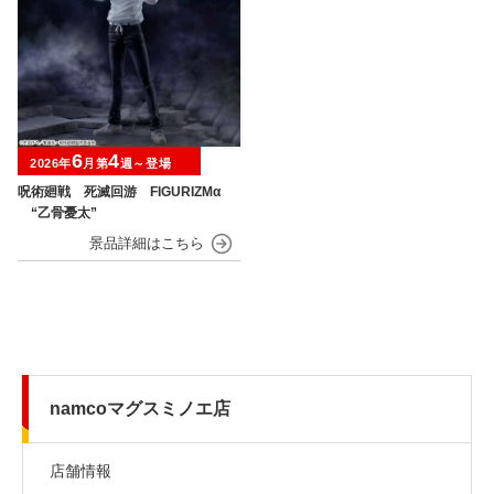
6
4
2026年
月第
週～登場
呪術廻戦 死滅回游 FIGURIZMα
“乙骨憂太”
namcoマグスミノエ店
店舗情報