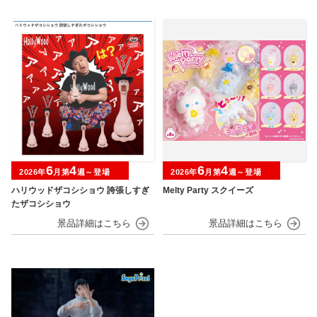
6
4
6
4
2026年
月第
週～登場
2026年
月第
週～登場
ハリウッドザコシショウ 誇張しすぎ
Melty Party スクイーズ
たザコシショウ