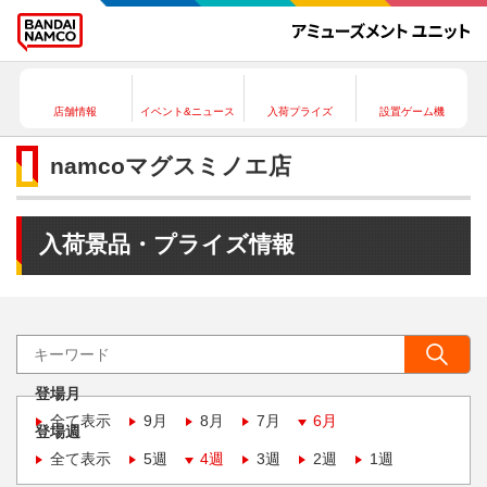
店舗情報
イベント&ニュース
入荷プライズ
設置ゲーム機
namcoマグスミノエ店
入荷景品・プライズ情報
登場月
全て表示
9月
8月
7月
6月
登場週
全て表示
5週
4週
3週
2週
1週