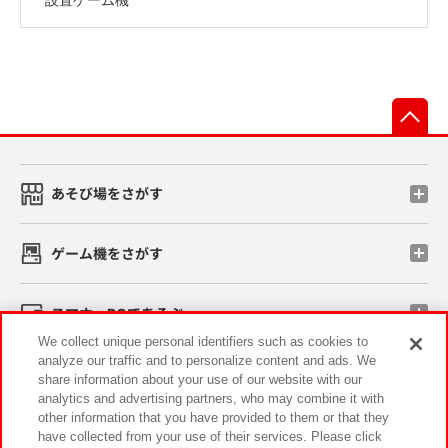
先
あそび場をさがす
ゲーム機をさがす
スマホ・PCであそぶ
We collect unique personal identifiers such as cookies to
analyze our traffic and to personalize content and ads. We
イベント・キャンペーン
share information about your use of our website with our
analytics and advertising partners, who may combine it with
other information that you have provided to them or that they
have collected from your use of their services. Please click