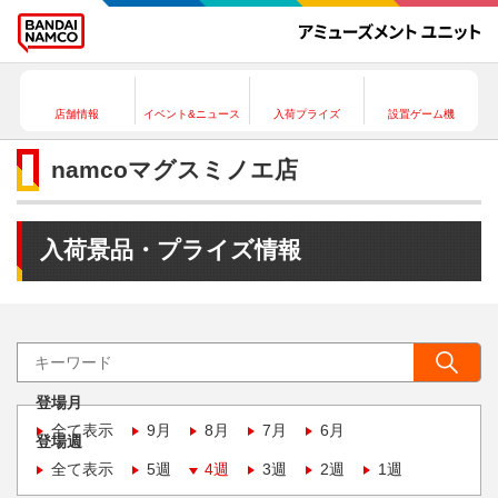
店舗情報
イベント&ニュース
入荷プライズ
設置ゲーム機
namcoマグスミノエ店
入荷景品・プライズ情報
登場月
全て表示
9月
8月
7月
6月
登場週
全て表示
5週
4週
3週
2週
1週