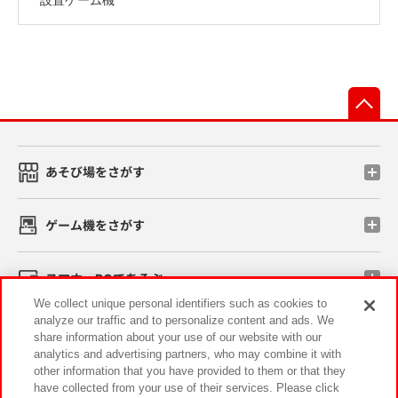
先
あそび場をさがす
ゲーム機をさがす
スマホ・PCであそぶ
We collect unique personal identifiers such as cookies to
analyze our traffic and to personalize content and ads. We
イベント・キャンペーン
share information about your use of our website with our
analytics and advertising partners, who may combine it with
other information that you have provided to them or that they
have collected from your use of their services. Please click