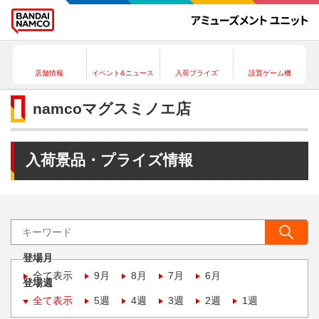
店舗情報
イベント&ニュース
入荷プライズ
設置ゲーム機
namcoマグスミノエ店
入荷景品・プライズ情報
登場月
全て表示
9月
8月
7月
6月
登場週
全て表示
5週
4週
3週
2週
1週