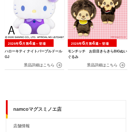
6
4
6
4
2026年
月第
週～登場
2026年
月第
週～登場
ハローキティ ナイトパープルドール
モンチッチ お目目きらきらBIGぬい
GJ
ぐるみ
namcoマグスミノエ店
店舗情報