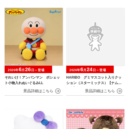
6
26
6
24
2026年
月
日～登場
2026年
月
日～登場
それいけ！アンパンマン ポシェッ
HARIBO グミマスコット入りクッ
ト小物入れぬいぐるみLL
ション（スターミックス）【ナムコ
限定】