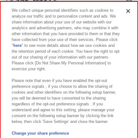
スマホ・PCであそぶ
We collect unique personal identifiers such as cookies to
analyze our traffic and to personalize content and ads. We
イベント・キャンペーン
share information about your use of our website with our
analytics and advertising partners, who may combine it with
other information that you have provided to them or that they
have collected from your use of their services. Please click
"
here
" to see more details about how we use cookies and
関連会社
サステナビリティ
サイトポリシー
the retention period of each cookie. You have the right to opt
out of our sharing of your information with our partners.
プライバシーポリシー
ウェブアクセシビリティ方針と検証結果
Please click [Do Not Share My Personal Information] to
exercise your right.
お取引先さまとともに
食品のご提供について
カスタマーハラスメント対応方針
よくあるご質問・お問い合わせ
Please note that even if you have enabled the opt-out
preference signals , if you choose to allow the sharing of
cookies and other identifiers on the following setup banner,
you will be deemed to have consented to the sharing
regardless of the opt-out preference signals . If you
understand and agree to this setting, please manage your
consent on the following setup banner by clicking the link
below, then click 'Save Settings' and close the banner.
©Bandai Namco Amusement Inc.
©Bandai Namco Amusement Lab Inc.
Change your share preference
©Bandai Namco Experience Inc.