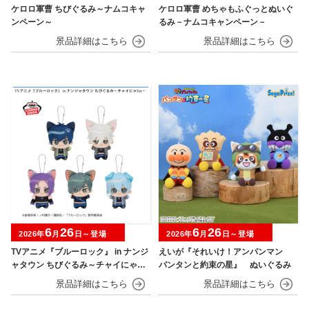
ケロロ軍曹 ちびぐるみ～ナムコキャ
ケロロ軍曹 めちゃもふぐっとぬいぐ
ンペーン～
るみ－ナムコキャンペーン－
6
26
6
26
2026年
月
日～登場
2026年
月
日～登場
TVアニメ『ブルーロック』 in ナンジ
えいが『それいけ！アンパンマン
ャタウン ちびぐるみ～チャイにゃFe
パンタンと約束の星』 ぬいぐるみ
s～