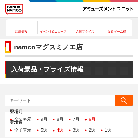
店舗情報
イベント&ニュース
入荷プライズ
設置ゲーム機
namcoマグスミノエ店
入荷景品・プライズ情報
登場月
全て表示
9月
8月
7月
6月
登場週
全て表示
5週
4週
3週
2週
1週