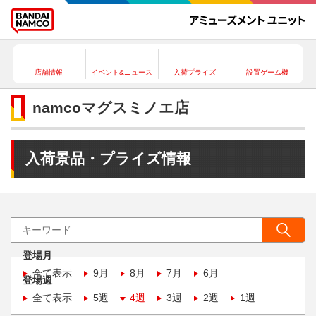
店舗情報
イベント&ニュース
入荷プライズ
設置ゲーム機
namcoマグスミノエ店
入荷景品・プライズ情報
登場月
全て表示
9月
8月
7月
6月
登場週
全て表示
5週
4週
3週
2週
1週