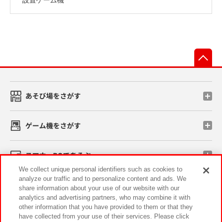
先
あそび場をさがす
ゲーム機をさがす
スマホ・PCであそぶ
We collect unique personal identifiers such as cookies to
analyze our traffic and to personalize content and ads. We
イベント・キャンペーン
share information about your use of our website with our
analytics and advertising partners, who may combine it with
other information that you have provided to them or that they
have collected from your use of their services. Please click