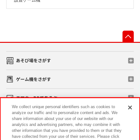
先
あそび場をさがす
ゲーム機をさがす
スマホ・PCであそぶ
We collect unique personal identifiers such as cookies to
analyze our traffic and to personalize content and ads. We
イベント・キャンペーン
share information about your use of our website with our
analytics and advertising partners, who may combine it with
other information that you have provided to them or that they
have collected from your use of their services. Please click