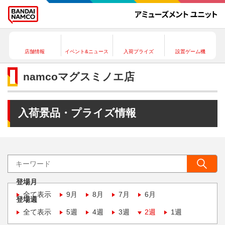
店舗情報
イベント&ニュース
入荷プライズ
設置ゲーム機
namcoマグスミノエ店
入荷景品・プライズ情報
登場月
全て表示
9月
8月
7月
6月
登場週
全て表示
5週
4週
3週
2週
1週