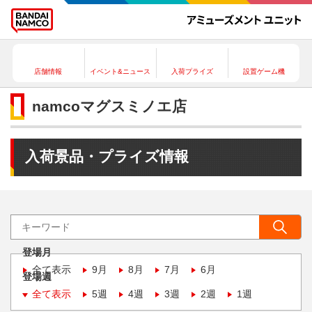
店舗情報
イベント&ニュース
入荷プライズ
設置ゲーム機
namcoマグスミノエ店
入荷景品・プライズ情報
登場月
全て表示
9月
8月
7月
6月
登場週
全て表示
5週
4週
3週
2週
1週