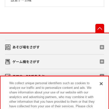
先
あそび場をさがす
ゲーム機をさがす
スマホ・PCであそぶ
We collect unique personal identifiers such as cookies to
analyze our traffic and to personalize content and ads. We
イベント・キャンペーン
share information about your use of our website with our
analytics and advertising partners, who may combine it with
other information that you have provided to them or that they
have collected from your use of their services. Please click