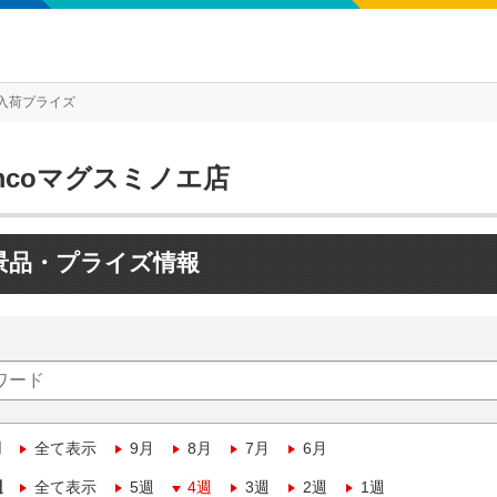
入荷プライズ
mcoマグスミノエ店
景品・プライズ情報
月
全て表示
9月
8月
7月
6月
週
全て表示
5週
4週
3週
2週
1週