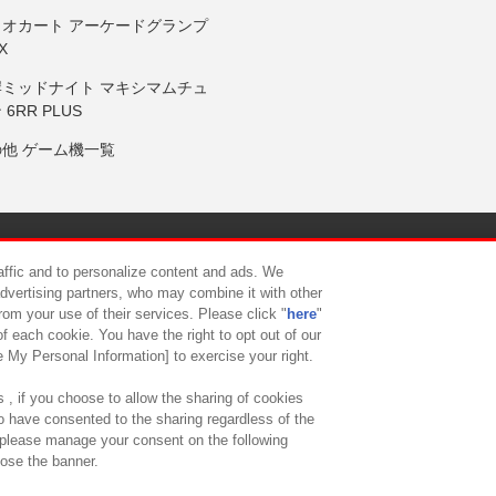
リオカート アーケードグランプ
X
岸ミッドナイト マキシマムチュ
 6RR PLUS
の他 ゲーム機一覧
サイトポリシー
プライバシーポリシー
ウェブアクセシビリティ方
raffic and to personalize content and ads. We
advertising partners, who may combine it with other
rom your use of their services. Please click "
here
"
供について
カスタマーハラスメント対応方針
よくあるご質問・
f each cookie. You have the right to opt out of our
e My Personal Information] to exercise your right.
 , if you choose to allow the sharing of cookies
to have consented to the sharing regardless of the
, please manage your consent on the following
lose the banner.
ndai Namco Amusement Lab Inc.
©Bandai Namco Experience Inc.
©HANAY