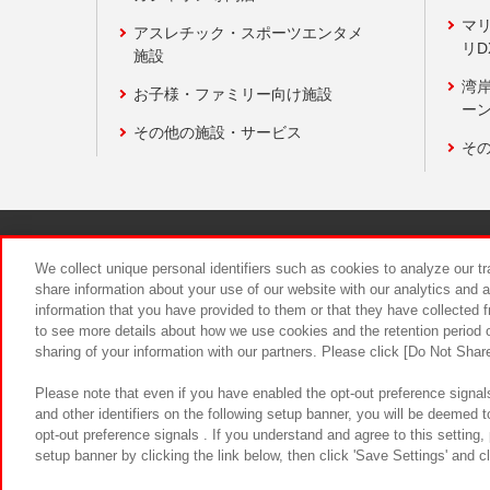
マ
アスレチック・スポーツエンタメ
リD
施設
湾
お子様・ファミリー向け施設
ーン
その他の施設・サービス
そ
関連会社
サステナビリティ
We collect unique personal identifiers such as cookies to analyze our t
share information about your use of our website with our analytics and 
information that you have provided to them or that they have collected f
食品のご提
to see more details about how we use cookies and the retention period o
sharing of your information with our partners. Please click [Do Not Shar
Please note that even if you have enabled the opt-out preference signals
and other identifiers on the following setup banner, you will be deemed 
opt-out preference signals . If you understand and agree to this setting
setup banner by clicking the link below, then click 'Save Settings' and c
©Bandai Namco Amusement Inc.
©Ba