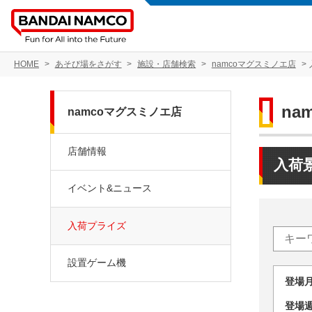
HOME
あそび場をさがす
施設・店舗検索
namcoマグスミノエ店
na
namcoマグスミノエ店
店舗情報
入荷
イベント&ニュース
入荷プライズ
設置ゲーム機
登場
登場