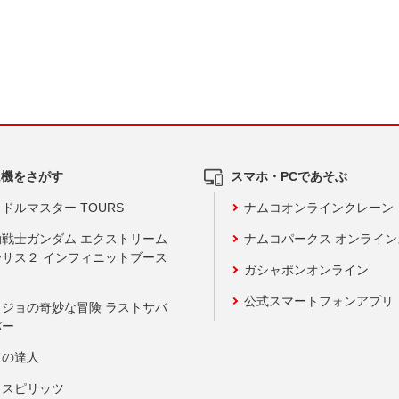
ム機をさがす
スマホ・PCであそぶ
ドルマスター TOURS
ナムコオンラインクレーン
動戦士ガンダム エクストリーム
ナムコパークス オンライ
ーサス２ インフィニットブース
ガシャポンオンライン
公式スマートフォンアプリ
ョジョの奇妙な冒険 ラストサバ
バー
鼓の達人
りスピリッツ