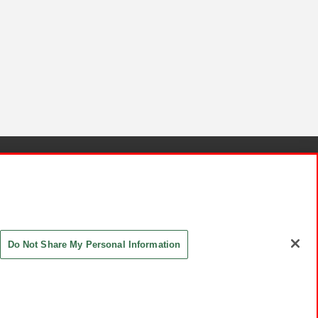
針と検証結果
お取引先さまとともに
お問い合わせ
Do Not Share My Personal Information
ASHIKI Co., Ltd. All Rights Reserved.