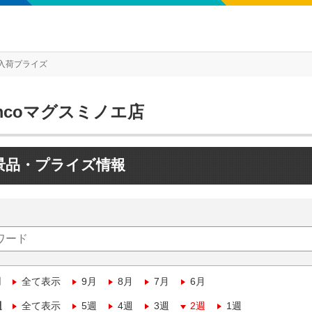
入荷プライズ
mcoマグスミノエ店
景品・プライズ情報
月
全て表示
9月
8月
7月
6月
週
全て表示
5週
4週
3週
2週
1週