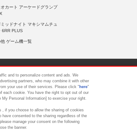
リオカート アーケードグランプ
X
岸ミッドナイト マキシマムチュ
 6RR PLUS
の他 ゲーム機一覧
サイトポリシー
プライバシーポリシー
ウェブアクセシビリティ方
raffic and to personalize content and ads. We
advertising partners, who may combine it with other
rom your use of their services. Please click "
here
"
供について
カスタマーハラスメント対応方針
よくあるご質問・
f each cookie. You have the right to opt out of our
e My Personal Information] to exercise your right.
 , if you choose to allow the sharing of cookies
to have consented to the sharing regardless of the
, please manage your consent on the following
lose the banner.
ndai Namco Amusement Lab Inc.
©Bandai Namco Experience Inc.
©HANAY