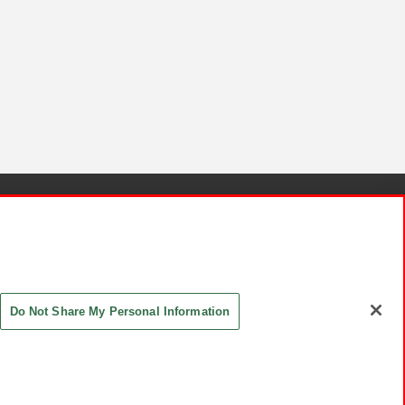
針と検証結果
お取引先さまとともに
お問い合わせ
Do Not Share My Personal Information
ASHIKI Co., Ltd. All Rights Reserved.