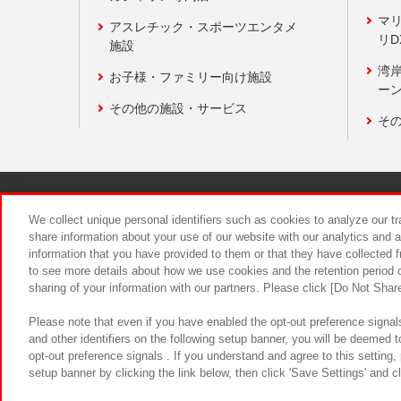
マ
アスレチック・スポーツエンタメ
リD
施設
湾
お子様・ファミリー向け施設
ーン
その他の施設・サービス
そ
関連会社
サステナビリティ
We collect unique personal identifiers such as cookies to analyze our t
share information about your use of our website with our analytics and 
information that you have provided to them or that they have collected f
食品のご提
to see more details about how we use cookies and the retention period o
sharing of your information with our partners. Please click [Do Not Shar
Please note that even if you have enabled the opt-out preference signals
and other identifiers on the following setup banner, you will be deemed 
opt-out preference signals . If you understand and agree to this setting
setup banner by clicking the link below, then click 'Save Settings' and c
©Bandai Namco Amusement Inc.
©Ba