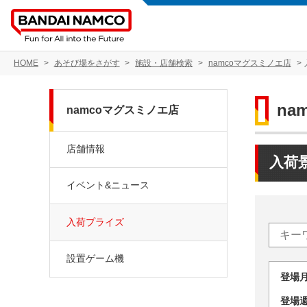
HOME
あそび場をさがす
施設・店舗検索
namcoマグスミノエ店
na
namcoマグスミノエ店
店舗情報
入荷
イベント&ニュース
入荷プライズ
設置ゲーム機
登場
登場