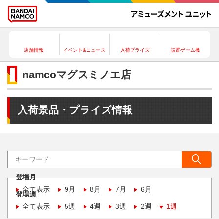
店舗情報
イベント&ニュース
入荷プライズ
設置ゲーム機
namcoマグスミノエ店
入荷景品・プライズ情報
登場月
全て表示
9月
8月
7月
6月
登場週
全て表示
5週
4週
3週
2週
1週