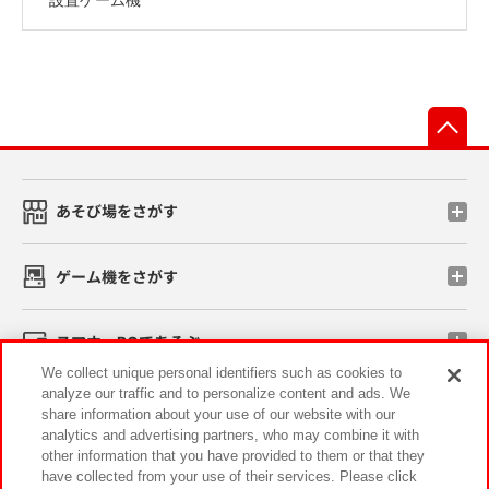
先
あそび場をさがす
ゲーム機をさがす
スマホ・PCであそぶ
We collect unique personal identifiers such as cookies to
analyze our traffic and to personalize content and ads. We
イベント・キャンペーン
share information about your use of our website with our
analytics and advertising partners, who may combine it with
other information that you have provided to them or that they
have collected from your use of their services. Please click