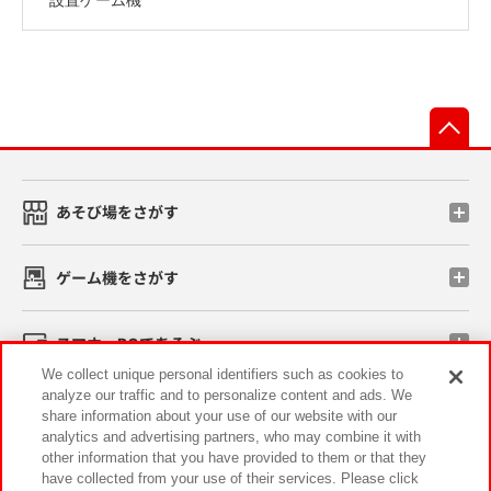
先
あそび場をさがす
ゲーム機をさがす
スマホ・PCであそぶ
We collect unique personal identifiers such as cookies to
analyze our traffic and to personalize content and ads. We
イベント・キャンペーン
share information about your use of our website with our
analytics and advertising partners, who may combine it with
other information that you have provided to them or that they
have collected from your use of their services. Please click