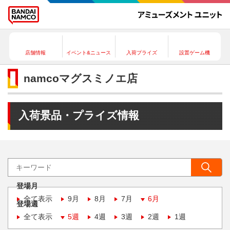
店舗情報
イベント&ニュース
入荷プライズ
設置ゲーム機
namcoマグスミノエ店
入荷景品・プライズ情報
登場月
全て表示
9月
8月
7月
6月
登場週
全て表示
5週
4週
3週
2週
1週