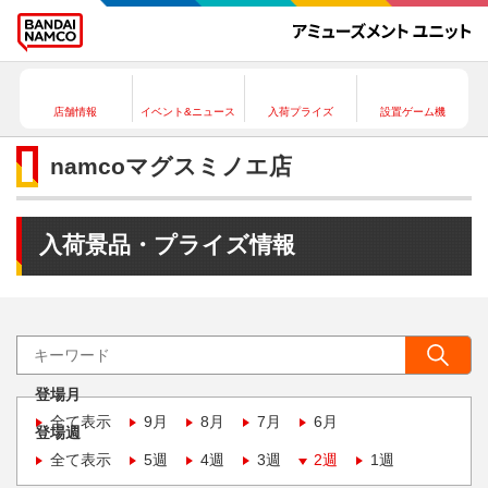
店舗情報
イベント&ニュース
入荷プライズ
設置ゲーム機
namcoマグスミノエ店
入荷景品・プライズ情報
登場月
全て表示
9月
8月
7月
6月
登場週
全て表示
5週
4週
3週
2週
1週