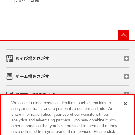
先
あそび場をさがす
ゲーム機をさがす
スマホ・PCであそぶ
We collect unique personal identifiers such as cookies to
analyze our traffic and to personalize content and ads. We
イベント・キャンペーン
share information about your use of our website with our
analytics and advertising partners, who may combine it with
other information that you have provided to them or that they
have collected from your use of their services. Please click