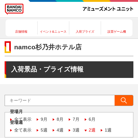
店舗情報
イベント&ニュース
入荷プライズ
設置ゲーム機
namco杉乃井ホテル店
入荷景品・プライズ情報
登場月
全て表示
9月
8月
7月
6月
登場週
全て表示
5週
4週
3週
2週
1週