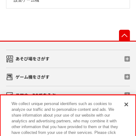
先
あそび場をさがす
ゲーム機をさがす
スマホ・PCであそぶ
We collect unique personal identifiers such as cookies to
analyze our traffic and to personalize content and ads. We
イベント・キャンペーン
share information about your use of our website with our
analytics and advertising partners, who may combine it with
other information that you have provided to them or that they
have collected from your use of their services. Please click