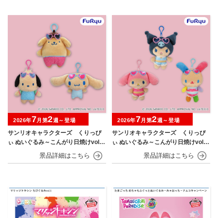
7
2
7
2
2026年
月第
週～登場
2026年
月第
週～登場
サンリオキャラクターズ くりっぴ
サンリオキャラクターズ くりっぴ
ぃ ぬいぐるみ～こんがり日焼けvol.1
ぃ ぬいぐるみ～こんがり日焼けvol.2
～
～