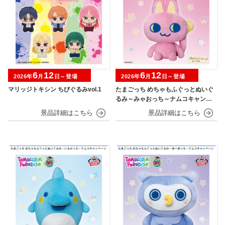
6
12
6
12
2026年
月
日～登場
2026年
月
日～登場
マリッジトキシン ちびぐるみvol.1
たまごっち めちゃもふぐっとぬいぐ
るみ～みゃおっち～ナムコキャンペ
ーン