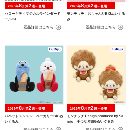
8
2
8
2
2026年
月第
週～登場
2026年
月第
週～登場
ハローキティマジカルラベンダード
モンチッチ おしゃぶりBIGぬいぐる
ールGJ
み
8
2
8
2
2026年
月第
週～登場
2026年
月第
週～登場
パペットスンスン ベーカリーBIGぬ
モンチッチ Design produced by Sa
いぐるみ
nrio 手つなぎBIGぬいぐるみ