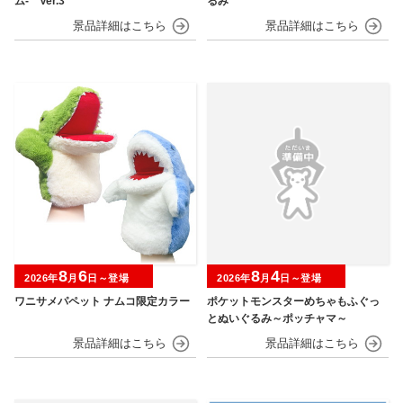
ム‐ Ver.3
るみ
8
6
8
4
2026年
月
日～登場
2026年
月
日～登場
ワニサメパペット ナムコ限定カラー
ポケットモンスターめちゃもふぐっ
とぬいぐるみ～ポッチャマ～