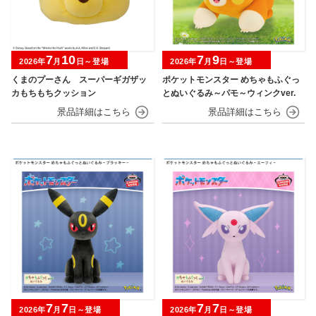
7
10
7
9
2026年
月
日～登場
2026年
月
日～登場
くまのプーさん スーパーギガザッ
ポケットモンスター めちゃもふぐっ
カもちもちクッション
とぬいぐるみ～パモ～ウィンクver.
7
7
7
7
2026年
月
日～登場
2026年
月
日～登場