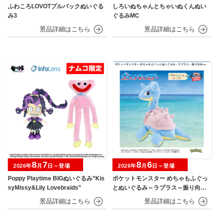
ふわころLOVOTプルバックぬいぐる
しろいぬちゃんとちゃいぬくんぬい
み3
ぐるみMC
8
7
8
6
2026年
月
日～登場
2026年
月
日～登場
Poppy Playtime BIGぬいぐるみ”Kis
ポケットモンスター めちゃもふぐっ
syMissy&Lily Lovebraids”
とぬいぐるみ～ラプラス～振り向きv
er.