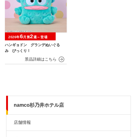
6
2
2026年
月第
週～登場
ハンギョドン グランデぬいぐる
み びっくり！
namco杉乃井ホテル店
店舗情報