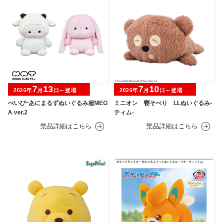
7
13
7
10
2026年
月
日～登場
2026年
月
日～登場
べいびｰあにまるずぬいぐるみ超MEG
ミニオン 寝そべり LLぬいぐるみ‐
A ver.2
ティム‐