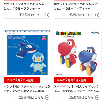
ポケットモンスター めちゃもふぐっ
ポケットモンスター めちゃもふぐっ
とぬいぐるみ～ブラッキー～
とぬいぐるみ～エーフィ－～
7
7
7
2
2026年
月
日～登場
2026年
月第
週～登場
ポケットモンスター もふぐっと カラ
スーパーマリオ 特大サイズぬいぐ
ーセレクションぬいぐるみ blue～カ
るみ おすわりヨッシー あか＆あ
イオーガ・ポッチャマ～
お