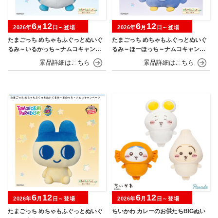
6
12
6
12
2026年
月
日～登場
2026年
月
日～登場
たまごっち めちゃもふぐっとぬいぐ
たまごっち めちゃもふぐっとぬいぐ
るみ～いるかっち～ナムコキャンペ
るみ～ほーほっち～ナムコキャンペ
ーン
ーン
6
12
6
12
2026年
月
日～登場
2026年
月
日～登場
たまごっち めちゃもふぐっとぬいぐ
ちいかわ カレーのお供たちBIGぬい