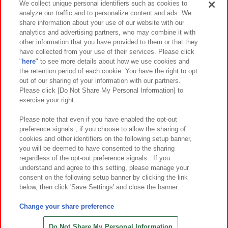
We collect unique personal identifiers such as cookies to
analyze our traffic and to personalize content and ads. We
イベント・キャンペーン
share information about your use of our website with our
analytics and advertising partners, who may combine it with
other information that you have provided to them or that they
have collected from your use of their services. Please click
"
here
" to see more details about how we use cookies and
関連会社
サステナビリティ
サイトポリシー
the retention period of each cookie. You have the right to opt
out of our sharing of your information with our partners.
プライバシーポリシー
ウェブアクセシビリティ方針と検証結果
Please click [Do Not Share My Personal Information] to
exercise your right.
お取引先さまとともに
食品のご提供について
カスタマーハラスメント対応方針
よくあるご質問・お問い合わせ
Please note that even if you have enabled the opt-out
preference signals , if you choose to allow the sharing of
cookies and other identifiers on the following setup banner,
you will be deemed to have consented to the sharing
regardless of the opt-out preference signals . If you
understand and agree to this setting, please manage your
consent on the following setup banner by clicking the link
below, then click 'Save Settings' and close the banner.
©Bandai Namco Amusement Inc.
©Bandai Namco Amusement Lab Inc.
Change your share preference
©Bandai Namco Experience Inc.
©HANAYASHIKI Co., Ltd. All Rights Reserved.
Do Not Share My Personal Information