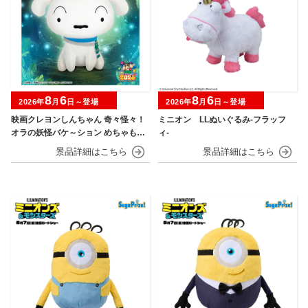
8
6
8
6
2026年
月
日～登場
2026年
月
日～登場
映画クレヨンしんちゃん 奇々怪々！
ミニオン LLぬいぐるみ‐フラッフ
オラの妖怪バケ～ション めちゃもふ
ィ‐
ぐっとぬいぐるみ～おすわりポーズ
のシロ～