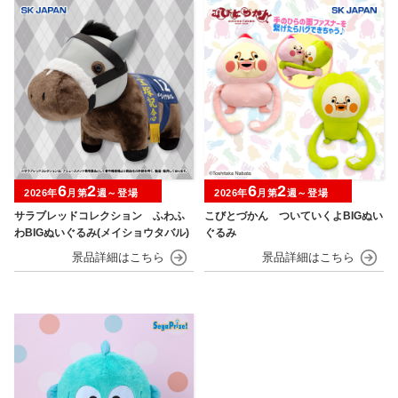
6
2
6
2
2026年
月第
週～登場
2026年
月第
週～登場
サラブレッドコレクション ふわふ
こびとづかん ついていくよBIGぬい
わBIGぬいぐるみ(メイショウタバル)
ぐるみ