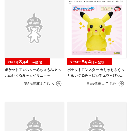
8
4
8
4
2026年
月
日～登場
2026年
月
日～登場
ポケットモンスターめちゃもふぐっ
ポケットモンスター めちゃもふぐっ
とぬいぐるみ～カイリュー～
とぬいぐるみ～ピカチュウ～びっく
りver.