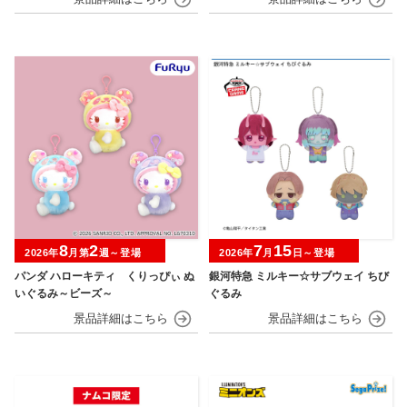
8
2
7
15
2026年
月第
週～登場
2026年
月
日～登場
パンダ ハローキティ くりっぴぃ ぬ
銀河特急 ミルキー☆サブウェイ ちび
いぐるみ～ビーズ～
ぐるみ