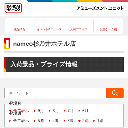
店舗情報
イベント&ニュース
入荷プライズ
設置ゲーム機
namco杉乃井ホテル店
入荷景品・プライズ情報
登場月
全て表示
9月
8月
7月
6月
登場週
全て表示
5週
4週
3週
2週
1週