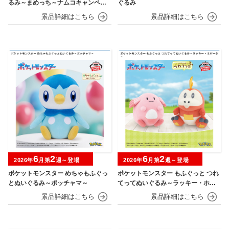
るみ～まめっち～ナムコキャンペー
ぐるみ
ン
6
2
6
2
2026年
月第
週～登場
2026年
月第
週～登場
ポケットモンスター めちゃもふぐっ
ポケットモンスター もふぐっと つれ
とぬいぐるみ～ポッチャマ～
てってぬいぐるみ～ラッキー・ホゲ
ータ～