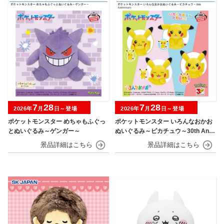
7
28
7
28
2026年
月
日～登場
2026年
月
日～登場
ポケットモンスター めちゃもふぐっ
ポケットモンスター いろんなおかお
とぬいぐるみ～ゲンガー～
ぬいぐるみ～ピカチュウ～30th Anni
versary