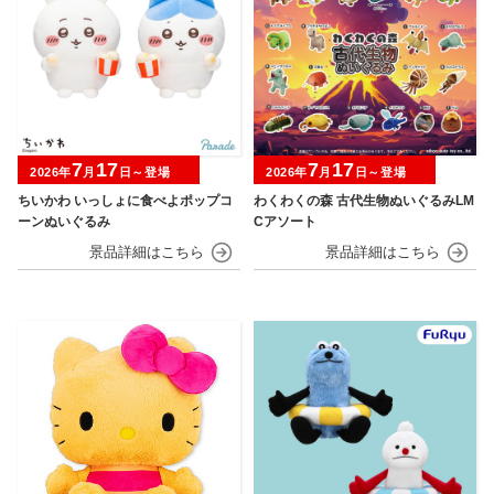
7
17
7
17
2026年
月
日～登場
2026年
月
日～登場
ちいかわ いっしょに食べよポップコ
わくわくの森 古代生物ぬいぐるみLM
ーンぬいぐるみ
Cアソート