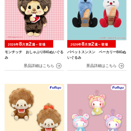
8
2
8
2
2026年
月第
週～登場
2026年
月第
週～登場
モンチッチ おしゃぶりBIGぬいぐる
パペットスンスン ベーカリーBIGぬ
み
いぐるみ