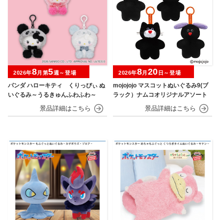
8
5
8
20
2026年
月第
週～登場
2026年
月
日～登場
パンダ ハローキティ くりっぴぃ ぬ
mojojojo マスコットぬいぐるみ9(ブ
いぐるみ～うるきゅんふわふわ～
ラック）ナムコオリジナルアソート