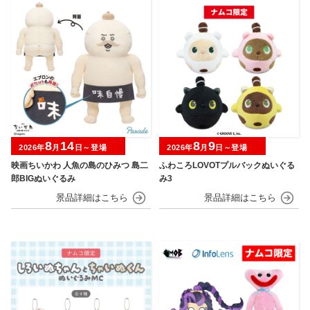
8
14
8
9
2026年
月
日～登場
2026年
月
日～登場
映画ちいかわ 人魚の島のひみつ 島二
ふわころLOVOTプルバックぬいぐる
郎BIGぬいぐるみ
み3