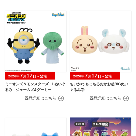
7
17
7
17
2026年
月
日～登場
2026年
月
日～登場
ミニオンズ＆モンスターズ Lぬいぐ
ちいかわ もっちるおかお超BIGぬい
るみ ジェームズ&グーミー
ぐるみ②