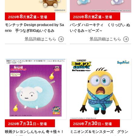
8
2
8
2
2026年
月第
週～登場
2026年
月第
週～登場
モンチッチ Design produced by Sa
パンダ ハローキティ くりっぴぃ ぬ
nrio 手つなぎBIGぬいぐるみ
いぐるみ～ビーズ～
7
31
7
30
2026年
月
日～登場
2026年
月
日～登場
映画クレヨンしんちゃん 奇々怪々！
ミニオンズ＆モンスターズ グラン