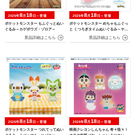
8
18
8
18
2026年
月
日～登場
2026年
月
日～登場
ポケットモンスター もふぐっとぬい
ポケットモンスター めちゃもふぐっ
ぐるみ～カゲボウズ・ゾロア～
と くつろぎタイムぬいぐるみ～ヤド
ン～
8
18
8
18
2026年
月
日～登場
2026年
月
日～登場
ポケットモンスター つれてってぬい
映画クレヨンしんちゃん 奇々怪々！