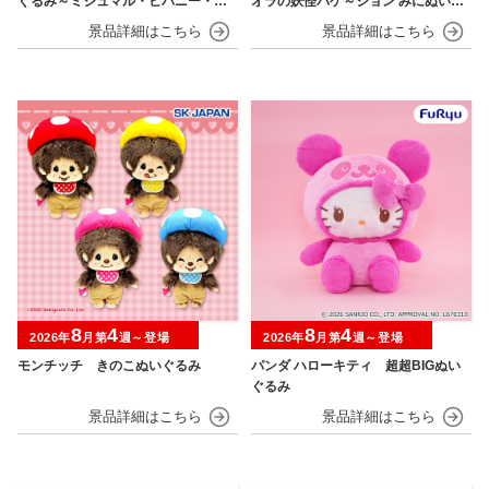
ぐるみ～ミジュマル・ヒバニー・ニ
オラの妖怪バケ～ション みにぬいぐ
ャオハ～
るみ
8
4
8
4
2026年
月第
週～登場
2026年
月第
週～登場
モンチッチ きのこぬいぐるみ
パンダ ハローキティ 超超BIGぬい
ぐるみ