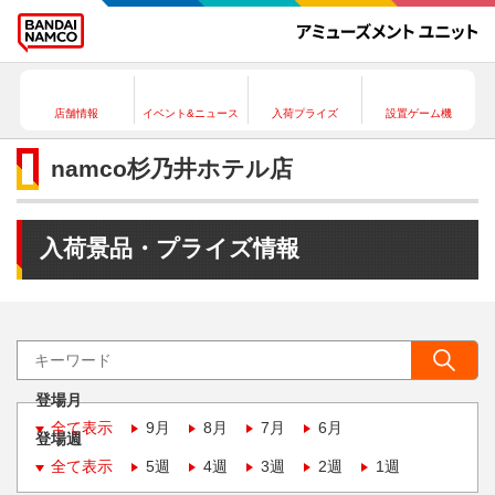
店舗情報
イベント&ニュース
入荷プライズ
設置ゲーム機
namco杉乃井ホテル店
入荷景品・プライズ情報
登場月
全て表示
9月
8月
7月
6月
登場週
全て表示
5週
4週
3週
2週
1週