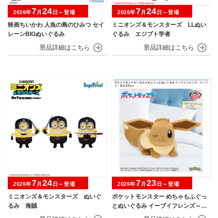
7
24
7
24
2026年
月
日～登場
2026年
月
日～登場
映画ちいかわ 人魚の島のひみつ セイ
ミニオンズ＆モンスターズ LLぬい
レーンBIGぬいぐるみ
ぐるみ エジプト学者
7
24
7
23
2026年
月
日～登場
2026年
月
日～登場
ミニオンズ＆モンスターズ ぬいぐ
ポケットモンスター めちゃもふぐっ
るみ 海賊
とぬいぐるみ イーブイフレンズ～イ
ーブイ～おひるねver.