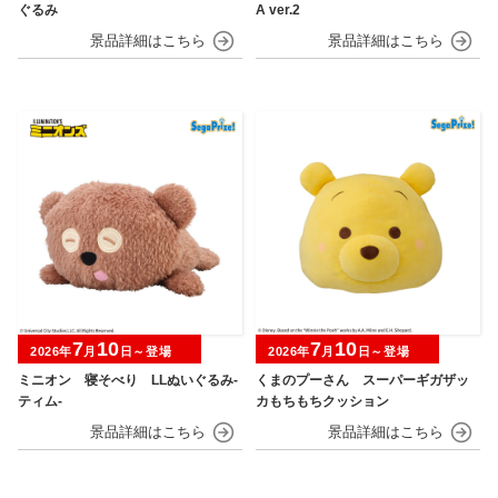
ぐるみ
A ver.2
7
10
7
10
2026年
月
日～登場
2026年
月
日～登場
ミニオン 寝そべり LLぬいぐるみ‐
くまのプーさん スーパーギガザッ
ティム‐
カもちもちクッション