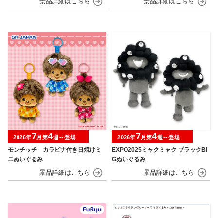
7
4
7
4
2026年
月第
週～登場
2026年
月第
週～登場
モンチッチ カラビナ付き日焼けミ
EXPO2025ミャクミャク ブラックBI
ニぬいぐるみ
Gぬいぐるみ