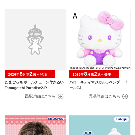
8
2
8
2
2026年
月第
週～登場
2026年
月第
週～登場
たまごっち ボールチェーン付きぬい
ハローキティマジカルラベンダード
Tamagotchi Paradise2-R
ールGJ