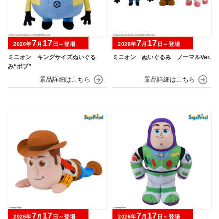
7
17
7
17
2026年
月
日～登場
2026年
月
日～登場
ミニオン キングサイズぬいぐる
ミニオン ぬいぐるみ ノーマルVer.
み“ボブ”
7
17
7
17
2026年
月
日～登場
2026年
月
日～登場