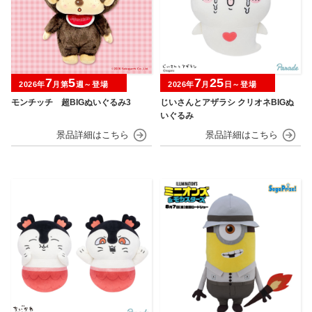
7
5
7
25
2026年
月第
週～登場
2026年
月
日～登場
モンチッチ 超BIGぬいぐるみ3
じいさんとアザラシ クリオネBIGぬ
いぐるみ