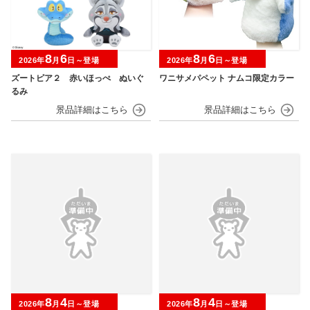
8
6
8
6
2026年
月
日～登場
2026年
月
日～登場
ズートピア２ 赤いほっぺ ぬいぐ
ワニサメパペット ナムコ限定カラー
るみ
8
4
8
4
2026年
月
日～登場
2026年
月
日～登場