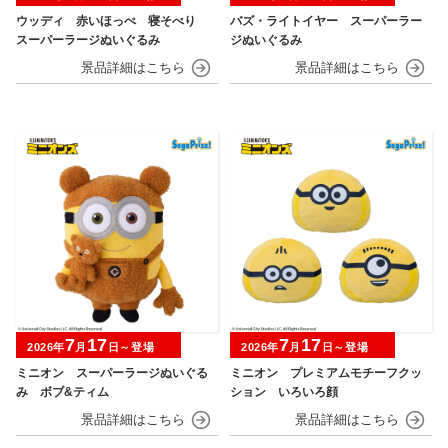
ウッディ 赤いほっぺ 寝そべり
バズ・ライトイヤー スーパーラー
スーパーラージぬいぐるみ
ジぬいぐるみ
7
17
7
17
2026年
月
日～登場
2026年
月
日～登場
ミニオン スーパーラージぬいぐる
ミニオン プレミアムモチーフクッ
み ボブ&ティム
ション いろいろ顔