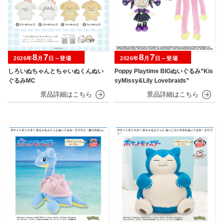
8
7
8
7
2026年
月
日～登場
2026年
月
日～登場
しろいぬちゃんとちゃいぬくんぬい
Poppy Playtime BIGぬいぐるみ”Kis
ぐるみMC
syMissy&Lily Lovebraids”