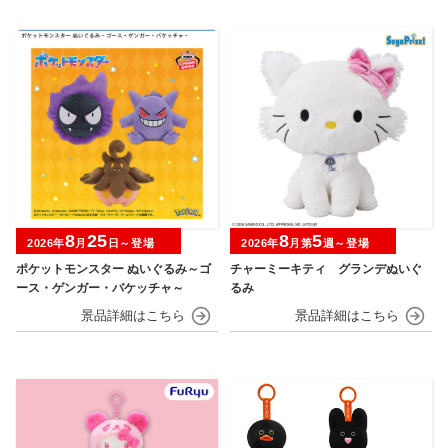
8
25
8
5
2026年
月
日～登場
2026年
月第
週～登場
ポケットモンスター ぬいぐるみ～ゴ
チャーミーキティ グランデぬいぐ
ース・ゲンガー・バケッチャ～
るみ