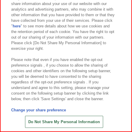
share information about your use of our website with our
7
2
7
2
2026年
月第
週～登場
2026年
月第
週～登場
analytics and advertising partners, who may combine it with
other information that you have provided to them or that they
スーパーマリオ 特大サイズぬいぐ
サンリオキャラクターズ くりっぴ
have collected from your use of their services. Please click
るみ おすわりヨッシー あか＆あ
ぃ ぬいぐるみ～こんがり日焼けvol.1
"
here
" to see more details about how we use cookies and
お
～
the retention period of each cookie. You have the right to opt
out of our sharing of your information with our partners.
Please click [Do Not Share My Personal Information] to
exercise your right.
Please note that even if you have enabled the opt-out
preference signals , if you choose to allow the sharing of
cookies and other identifiers on the following setup banner,
you will be deemed to have consented to the sharing
regardless of the opt-out preference signals . If you
understand and agree to this setting, please manage your
consent on the following setup banner by clicking the link
below, then click 'Save Settings' and close the banner.
Change your share preference
7
2
7
1
2026年
月第
週～登場
2026年
月第
週～登場
サンリオキャラクターズ くりっぴ
パンダ ハローキティ こんがり日焼
Do Not Share My Personal Information
ぃ ぬいぐるみ～こんがり日焼けvol.2
けレオパードBIGぬいぐるみ
～