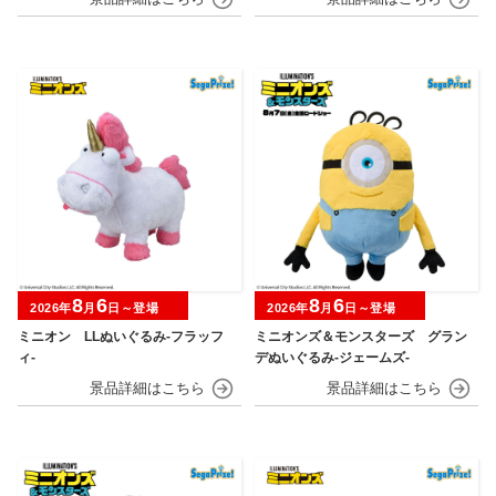
マスターボール・プレミアボール～
のシロ～
8
6
8
6
2026年
月
日～登場
2026年
月
日～登場
ミニオン LLぬいぐるみ‐フラッフ
ミニオンズ＆モンスターズ グラン
ィ‐
デぬいぐるみ‐ジェームズ‐