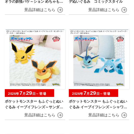
オラの妖怪バケ～ション めちゃもふ
デぬいぐるみ コミックスタイル
ぐっとぬいぐるみ シロ
7
29
7
29
2026年
月
日～登場
2026年
月
日～登場
ポケットモンスター もふぐっとぬい
ポケットモンスター もふぐっとぬい
ぐるみ イーブイフレンズ～サンダー
ぐるみ イーブイフレンズ～シャワー
ス・ブースター～おひるねver.
ズ・グレイシア～おひるねver.