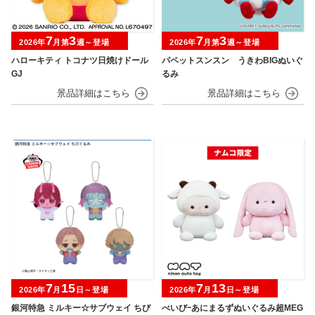
7
3
7
3
2026年
月第
週～登場
2026年
月第
週～登場
ハローキティ トコナツ日焼けドール
パペットスンスン うきわBIGぬいぐ
GJ
るみ
7
15
7
13
2026年
月
日～登場
2026年
月
日～登場
銀河特急 ミルキー☆サブウェイ ちび
べいびｰあにまるずぬいぐるみ超MEG