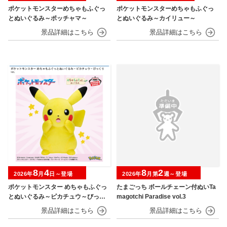
ポケットモンスターめちゃもふぐっ
ポケットモンスターめちゃもふぐっ
とぬいぐるみ～ポッチャマ～
とぬいぐるみ～カイリュー～
8
4
8
2
2026年
月
日～登場
2026年
月第
週～登場
ポケットモンスター めちゃもふぐっ
たまごっち ボールチェーン付ぬいTa
とぬいぐるみ～ピカチュウ～びっく
magotchi Paradise vol.3
りver.