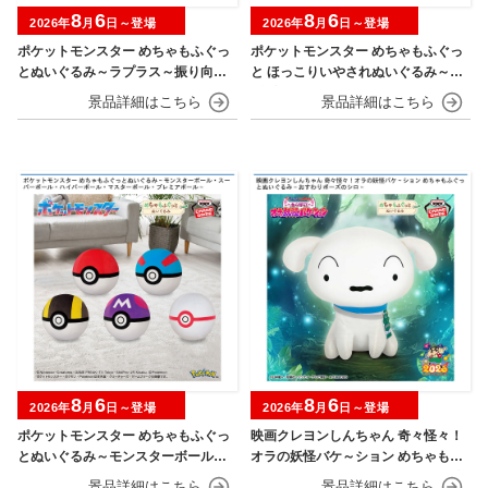
8
6
8
6
2026年
月
日～登場
2026年
月
日～登場
ポケットモンスター めちゃもふぐっ
ポケットモンスター めちゃもふぐっ
とぬいぐるみ～ラプラス～振り向きv
と ほっこりいやされぬいぐるみ～カ
er.
ビゴン～
8
6
8
6
2026年
月
日～登場
2026年
月
日～登場
ポケットモンスター めちゃもふぐっ
映画クレヨンしんちゃん 奇々怪々！
とぬいぐるみ～モンスターボール・
オラの妖怪バケ～ション めちゃもふ
スーパーボール・ハイパーボール・
ぐっとぬいぐるみ～おすわりポーズ