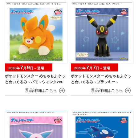
7
9
7
7
2026年
月
日～登場
2026年
月
日～登場
ポケットモンスター めちゃもふぐっ
ポケットモンスター めちゃもふぐっ
とぬいぐるみ～パモ～ウィンクver.
とぬいぐるみ～ブラッキー～