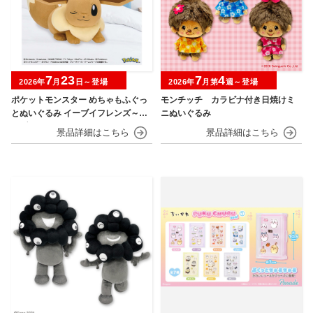
7
23
7
4
2026年
月
日～登場
2026年
月第
週～登場
ポケットモンスター めちゃもふぐっ
モンチッチ カラビナ付き日焼けミ
とぬいぐるみ イーブイフレンズ～イ
ニぬいぐるみ
ーブイ～おひるねver.