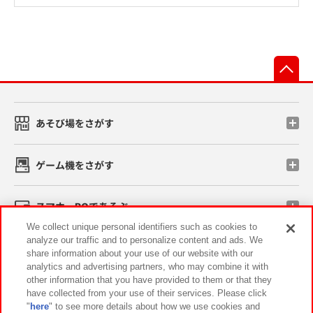
先
あそび場をさがす
ゲーム機をさがす
スマホ・PCであそぶ
We collect unique personal identifiers such as cookies to
analyze our traffic and to personalize content and ads. We
イベント・キャンペーン
share information about your use of our website with our
analytics and advertising partners, who may combine it with
other information that you have provided to them or that they
have collected from your use of their services. Please click
"
here
" to see more details about how we use cookies and