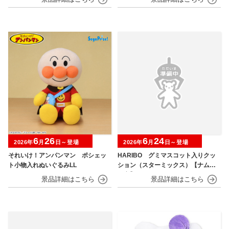
6
26
6
24
2026年
月
日～登場
2026年
月
日～登場
それいけ！アンパンマン ポシェッ
HARIBO グミマスコット入りクッ
ト小物入れぬいぐるみLL
ション（スターミックス）【ナムコ
限定】