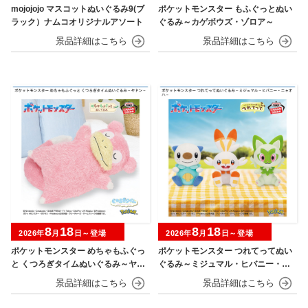
mojojojo マスコットぬいぐるみ9(ブ
ポケットモンスター もふぐっとぬい
ラック）ナムコオリジナルアソート
ぐるみ～カゲボウズ・ゾロア～
8
18
8
18
2026年
月
日～登場
2026年
月
日～登場
ポケットモンスター めちゃもふぐっ
ポケットモンスター つれてってぬい
と くつろぎタイムぬいぐるみ～ヤド
ぐるみ～ミジュマル・ヒバニー・ニ
ン～
ャオハ～