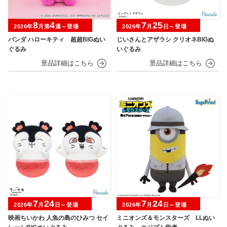
8
4
7
25
2026年
月第
週～登場
2026年
月
日～登場
パンダ ハローキティ 超超BIGぬい
じいさんとアザラシ クリオネBIGぬ
ぐるみ
いぐるみ
7
24
7
24
2026年
月
日～登場
2026年
月
日～登場
映画ちいかわ 人魚の島のひみつ セイ
ミニオンズ＆モンスターズ LLぬい