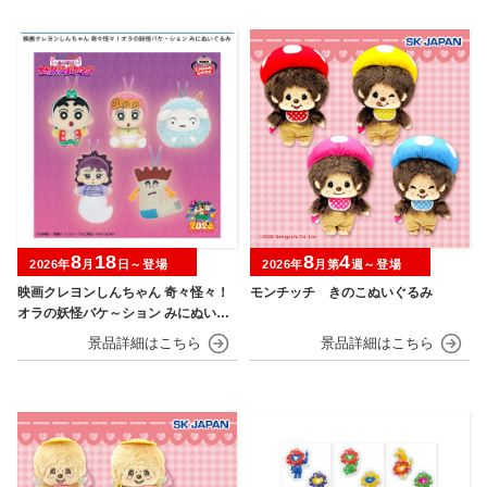
8
18
8
4
2026年
月
日～登場
2026年
月第
週～登場
映画クレヨンしんちゃん 奇々怪々！
モンチッチ きのこぬいぐるみ
オラの妖怪バケ～ション みにぬいぐ
るみ