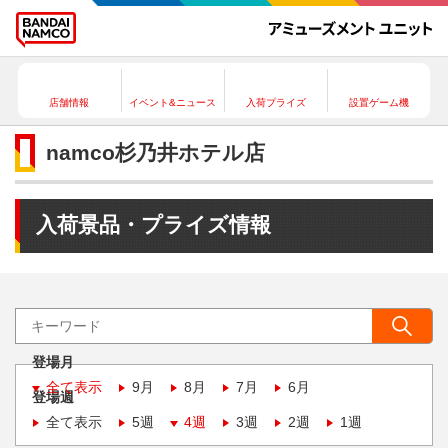
店舗情報
イベント&ニュース
入荷プライズ
設置ゲーム機
namco杉乃井ホテル店
入荷景品・プライズ情報
登場月
全て表示
9月
8月
7月
6月
登場週
全て表示
5週
4週
3週
2週
1週