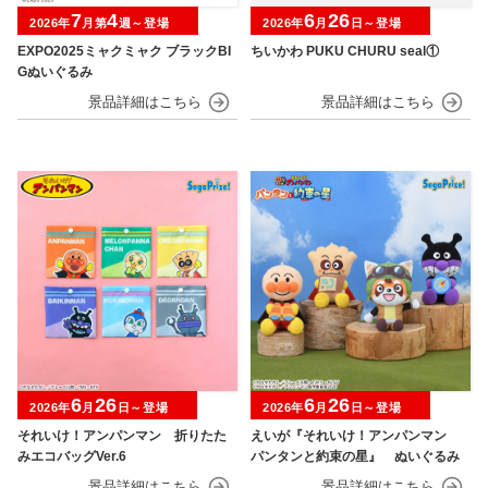
7
4
6
26
2026年
月第
週～登場
2026年
月
日～登場
EXPO2025ミャクミャク ブラックBI
ちいかわ PUKU CHURU seal①
Gぬいぐるみ
6
26
6
26
2026年
月
日～登場
2026年
月
日～登場
それいけ！アンパンマン 折りたた
えいが『それいけ！アンパンマン
みエコバッグVer.6
パンタンと約束の星』 ぬいぐるみ