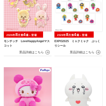
8
4
8
4
2026年
月第
週～登場
2026年
月第
週～登場
モンチッチ LoveHappyAngelマス
EXPO2025 ミャクミャク ぷっく
コット
りシール