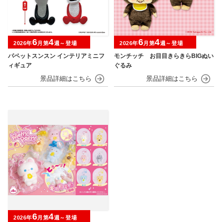
6
4
6
4
2026年
月第
週～登場
2026年
月第
週～登場
パペットスンスン インテリアミニフ
モンチッチ お目目きらきらBIGぬい
ィギュア
ぐるみ
6
4
2026年
月第
週～登場