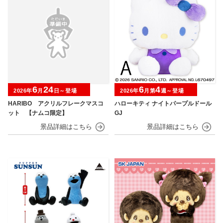
6
24
6
4
2026年
月
日～登場
2026年
月第
週～登場
HARIBO アクリルフレークマスコ
ハローキティ ナイトパープルドール
ット 【ナムコ限定】
GJ