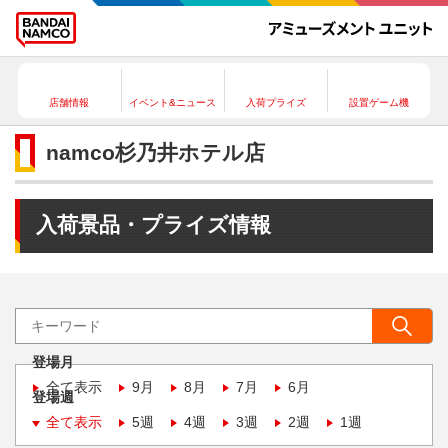
店舗情報
イベント&ニュース
入荷プライズ
設置ゲーム機
namco杉乃井ホテル店
入荷景品・プライズ情報
登場月
全て表示
9月
8月
7月
6月
登場週
全て表示
5週
4週
3週
2週
1週