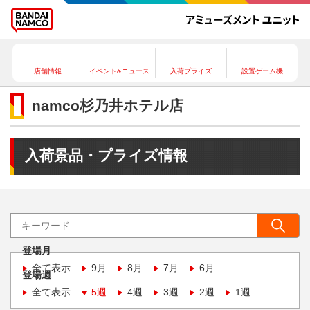
店舗情報
イベント&ニュース
入荷プライズ
設置ゲーム機
namco杉乃井ホテル店
入荷景品・プライズ情報
登場月
全て表示
9月
8月
7月
6月
登場週
全て表示
5週
4週
3週
2週
1週