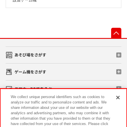
先
あそび場をさがす
ゲーム機をさがす
スマホ・PCであそぶ
We collect unique personal identifiers such as cookies to
analyze our traffic and to personalize content and ads. We
イベント・キャンペーン
share information about your use of our website with our
analytics and advertising partners, who may combine it with
other information that you have provided to them or that they
have collected from your use of their services. Please click