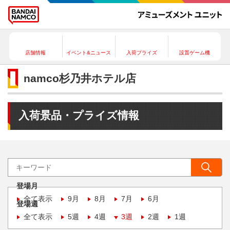
店舗情報
イベント&ニュース
入荷プライズ
設置ゲーム機
namco杉乃井ホテル店
入荷景品・プライズ情報
登場月
全て表示
9月
8月
7月
6月
登場週
全て表示
5週
4週
3週
2週
1週