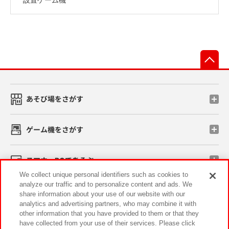
先
あそび場をさがす
ゲーム機をさがす
スマホ・PCであそぶ
We collect unique personal identifiers such as cookies to
analyze our traffic and to personalize content and ads. We
イベント・キャンペーン
share information about your use of our website with our
analytics and advertising partners, who may combine it with
other information that you have provided to them or that they
have collected from your use of their services. Please click