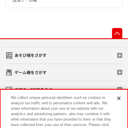
先
あそび場をさがす
ゲーム機をさがす
スマホ・PCであそぶ
We collect unique personal identifiers such as cookies to
analyze our traffic and to personalize content and ads. We
イベント・キャンペーン
share information about your use of our website with our
analytics and advertising partners, who may combine it with
other information that you have provided to them or that they
have collected from your use of their services. Please click