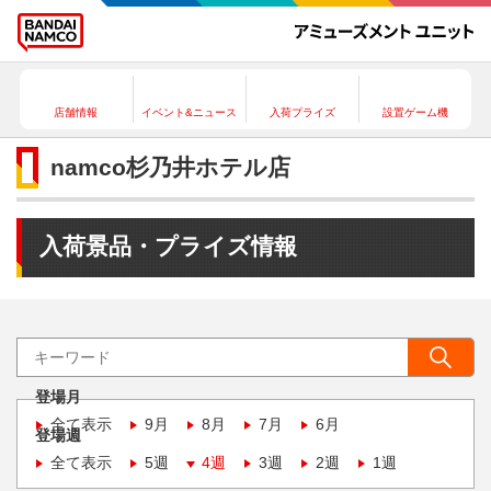
店舗情報
イベント&ニュース
入荷プライズ
設置ゲーム機
namco杉乃井ホテル店
入荷景品・プライズ情報
登場月
全て表示
9月
8月
7月
6月
登場週
全て表示
5週
4週
3週
2週
1週