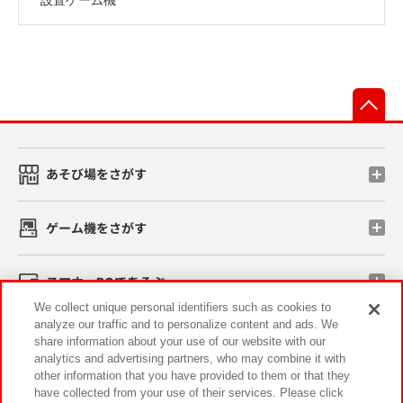
先
あそび場をさがす
ゲーム機をさがす
スマホ・PCであそぶ
We collect unique personal identifiers such as cookies to
analyze our traffic and to personalize content and ads. We
イベント・キャンペーン
share information about your use of our website with our
analytics and advertising partners, who may combine it with
other information that you have provided to them or that they
have collected from your use of their services. Please click