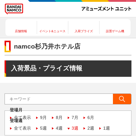
店舗情報
イベント&ニュース
入荷プライズ
設置ゲーム機
namco杉乃井ホテル店
入荷景品・プライズ情報
登場月
全て表示
9月
8月
7月
6月
登場週
全て表示
5週
4週
3週
2週
1週