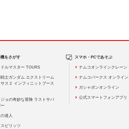
ム機をさがす
スマホ・PCであそぶ
ドルマスター TOURS
ナムコオンラインクレーン
動戦士ガンダム エクストリーム
ナムコパークス オンライ
ーサス２ インフィニットブース
ガシャポンオンライン
公式スマートフォンアプリ
ョジョの奇妙な冒険 ラストサバ
バー
鼓の達人
りスピリッツ