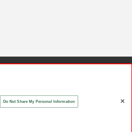
針と検証結果
お取引先さまとともに
お問い合わせ
Do Not Share My Personal Information
ASHIKI Co., Ltd. All Rights Reserved.