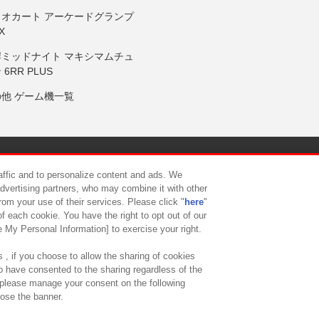
リオカート アーケードグランプ
X
岸ミッドナイト マキシマムチュ
 6RR PLUS
の他 ゲーム機一覧
サイトポリシー
プライバシーポリシー
ウェブアクセシビリティ方
raffic and to personalize content and ads. We
advertising partners, who may combine it with other
rom your use of their services. Please click "
here
"
供について
カスタマーハラスメント対応方針
よくあるご質問・
f each cookie. You have the right to opt out of our
e My Personal Information] to exercise your right.
 , if you choose to allow the sharing of cookies
to have consented to the sharing regardless of the
, please manage your consent on the following
lose the banner.
ndai Namco Amusement Lab Inc.
©Bandai Namco Experience Inc.
©HANAY