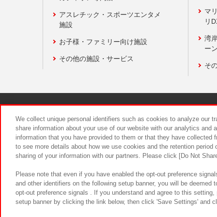
マ
アスレチック・スポーツエンタメ
リD
施設
湾
お子様・ファミリー向け施設
ーン
その他の施設・サービス
そ
関連会社
サステナビリティ
We collect unique personal identifiers such as cookies to analyze our t
share information about your use of our website with our analytics and 
information that you have provided to them or that they have collected f
食品のご提
to see more details about how we use cookies and the retention period o
sharing of your information with our partners. Please click [Do Not Shar
Please note that even if you have enabled the opt-out preference signals
and other identifiers on the following setup banner, you will be deemed 
opt-out preference signals . If you understand and agree to this setting
setup banner by clicking the link below, then click 'Save Settings' and c
©Bandai Namco Amusement Inc.
©Ba