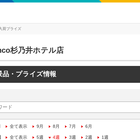
入荷プライズ
mco杉乃井ホテル店
景品・プライズ情報
月
全て表示
9月
8月
7月
6月
週
全て表示
5週
4週
3週
2週
1週