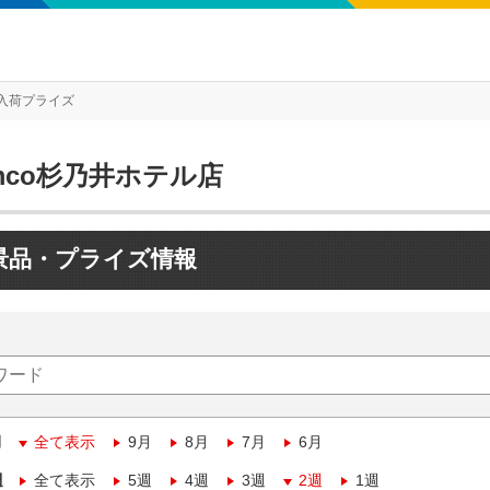
入荷プライズ
mco杉乃井ホテル店
景品・プライズ情報
月
全て表示
9月
8月
7月
6月
週
全て表示
5週
4週
3週
2週
1週