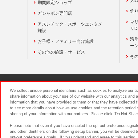
太
期間限定ショップ
釣
ガシャポン専門店
マ
アスレチック・スポーツエンタメ
リD
施設
湾
お子様・ファミリー向け施設
ーン
その他の施設・サービス
そ
関連会社
サステナビリティ
We collect unique personal identifiers such as cookies to analyze our t
share information about your use of our website with our analytics and 
information that you have provided to them or that they have collected f
食品のご提
to see more details about how we use cookies and the retention period o
sharing of your information with our partners. Please click [Do Not Shar
Please note that even if you have enabled the opt-out preference signals
and other identifiers on the following setup banner, you will be deemed 
opt-out preference signals . If you understand and agree to this setting