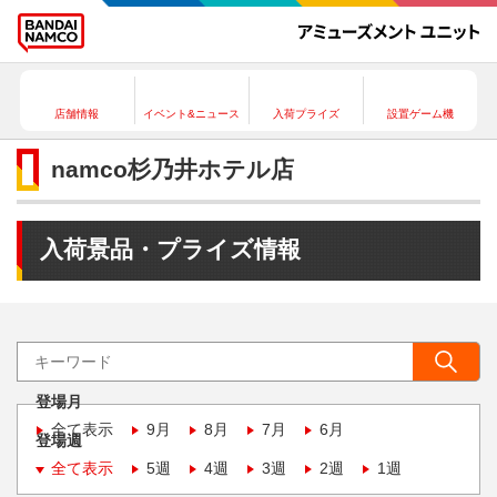
店舗情報
イベント&ニュース
入荷プライズ
設置ゲーム機
namco杉乃井ホテル店
入荷景品・プライズ情報
登場月
全て表示
9月
8月
7月
6月
登場週
全て表示
5週
4週
3週
2週
1週