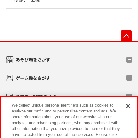
先
あそび場をさがす
ゲーム機をさがす
スマホ・PCであそぶ
We collect unique personal identifiers such as cookies to
analyze our traffic and to personalize content and ads. We
イベント・キャンペーン
share information about your use of our website with our
analytics and advertising partners, who may combine it with
other information that you have provided to them or that they
have collected from your use of their services. Please click