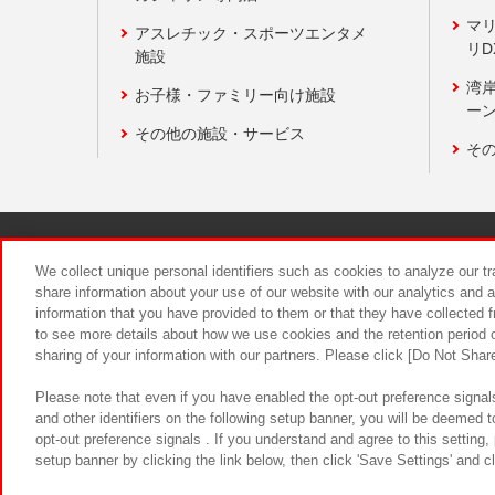
マ
アスレチック・スポーツエンタメ
リD
施設
湾
お子様・ファミリー向け施設
ーン
その他の施設・サービス
そ
関連会社
サステナビリティ
We collect unique personal identifiers such as cookies to analyze our t
share information about your use of our website with our analytics and 
information that you have provided to them or that they have collected f
食品のご提
to see more details about how we use cookies and the retention period o
sharing of your information with our partners. Please click [Do Not Shar
Please note that even if you have enabled the opt-out preference signals
and other identifiers on the following setup banner, you will be deemed 
opt-out preference signals . If you understand and agree to this setting
setup banner by clicking the link below, then click 'Save Settings' and c
©Bandai Namco Amusement Inc.
©Ba