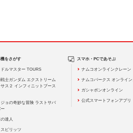
ム機をさがす
スマホ・PCであそぶ
ドルマスター TOURS
ナムコオンラインクレーン
動戦士ガンダム エクストリーム
ナムコパークス オンライ
ーサス２ インフィニットブース
ガシャポンオンライン
公式スマートフォンアプリ
ョジョの奇妙な冒険 ラストサバ
バー
鼓の達人
りスピリッツ