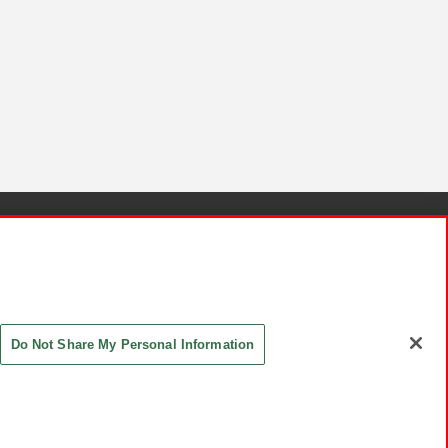
針と検証結果
お取引先さまとともに
お問い合わせ
Do Not Share My Personal Information
ASHIKI Co., Ltd. All Rights Reserved.