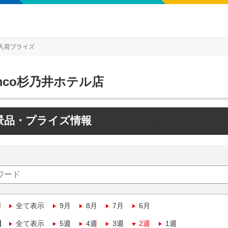
入荷プライズ
mco杉乃井ホテル店
景品・プライズ情報
月
全て表示
9月
8月
7月
6月
週
全て表示
5週
4週
3週
2週
1週