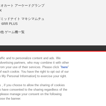
リオカート アーケードグランプ
X
岸ミッドナイト マキシマムチュ
 6RR PLUS
の他 ゲーム機一覧
サイトポリシー
プライバシーポリシー
ウェブアクセシビリティ方
raffic and to personalize content and ads. We
advertising partners, who may combine it with other
rom your use of their services. Please click "
here
"
供について
カスタマーハラスメント対応方針
よくあるご質問・
f each cookie. You have the right to opt out of our
e My Personal Information] to exercise your right.
 , if you choose to allow the sharing of cookies
to have consented to the sharing regardless of the
, please manage your consent on the following
lose the banner.
ndai Namco Amusement Lab Inc.
©Bandai Namco Experience Inc.
©HANAY