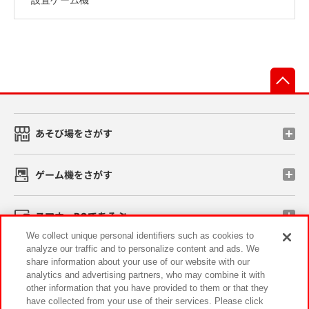
先
あそび場をさがす
ゲーム機をさがす
スマホ・PCであそぶ
We collect unique personal identifiers such as cookies to
analyze our traffic and to personalize content and ads. We
イベント・キャンペーン
share information about your use of our website with our
analytics and advertising partners, who may combine it with
other information that you have provided to them or that they
have collected from your use of their services. Please click