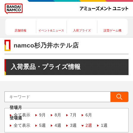
店舗情報
イベント&ニュース
入荷プライズ
設置ゲーム機
namco杉乃井ホテル店
入荷景品・プライズ情報
登場月
全て表示
9月
8月
7月
6月
登場週
全て表示
5週
4週
3週
2週
1週