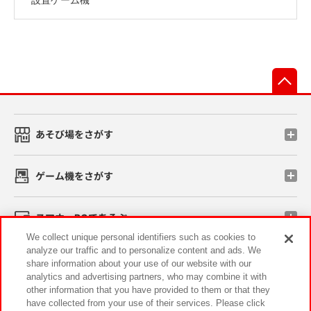
先
あそび場をさがす
ゲーム機をさがす
スマホ・PCであそぶ
We collect unique personal identifiers such as cookies to
analyze our traffic and to personalize content and ads. We
イベント・キャンペーン
share information about your use of our website with our
analytics and advertising partners, who may combine it with
other information that you have provided to them or that they
have collected from your use of their services. Please click