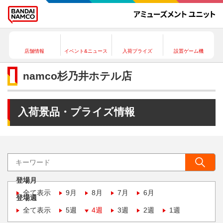
店舗情報
イベント&ニュース
入荷プライズ
設置ゲーム機
namco杉乃井ホテル店
入荷景品・プライズ情報
登場月
全て表示
9月
8月
7月
6月
登場週
全て表示
5週
4週
3週
2週
1週