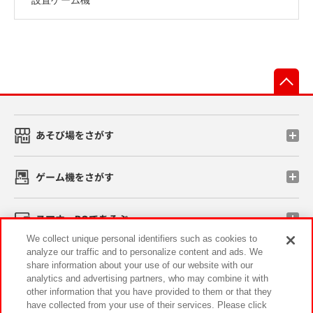
先
あそび場をさがす
ゲーム機をさがす
スマホ・PCであそぶ
We collect unique personal identifiers such as cookies to
analyze our traffic and to personalize content and ads. We
イベント・キャンペーン
share information about your use of our website with our
analytics and advertising partners, who may combine it with
other information that you have provided to them or that they
have collected from your use of their services. Please click