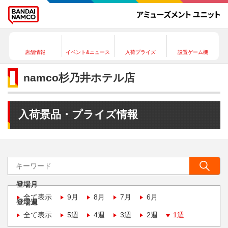
店舗情報
イベント&ニュース
入荷プライズ
設置ゲーム機
namco杉乃井ホテル店
入荷景品・プライズ情報
登場月
全て表示
9月
8月
7月
6月
登場週
全て表示
5週
4週
3週
2週
1週