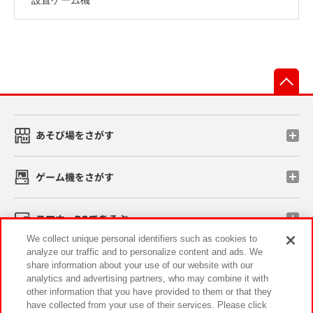
先
あそび場をさがす
ゲーム機をさがす
スマホ・PCであそぶ
We collect unique personal identifiers such as cookies to
analyze our traffic and to personalize content and ads. We
イベント・キャンペーン
share information about your use of our website with our
analytics and advertising partners, who may combine it with
other information that you have provided to them or that they
have collected from your use of their services. Please click