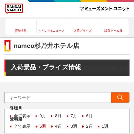
店舗情報
イベント&ニュース
入荷プライズ
設置ゲーム機
namco杉乃井ホテル店
入荷景品・プライズ情報
登場月
全て表示
9月
8月
7月
6月
登場週
全て表示
5週
4週
3週
2週
1週