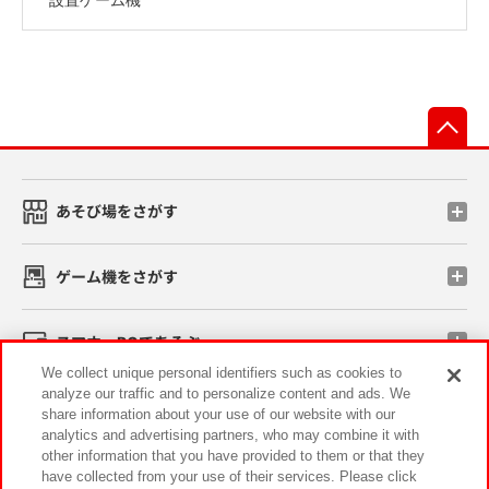
先
あそび場をさがす
ゲーム機をさがす
スマホ・PCであそぶ
We collect unique personal identifiers such as cookies to
analyze our traffic and to personalize content and ads. We
イベント・キャンペーン
share information about your use of our website with our
analytics and advertising partners, who may combine it with
other information that you have provided to them or that they
have collected from your use of their services. Please click