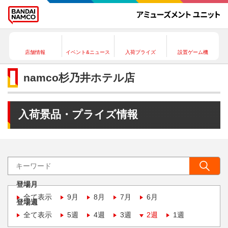
店舗情報
イベント&ニュース
入荷プライズ
設置ゲーム機
namco杉乃井ホテル店
入荷景品・プライズ情報
登場月
全て表示
9月
8月
7月
6月
登場週
全て表示
5週
4週
3週
2週
1週