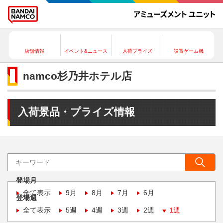
店舗情報
イベント&ニュース
入荷プライズ
設置ゲーム機
namco杉乃井ホテル店
入荷景品・プライズ情報
登場月
全て表示
9月
8月
7月
6月
登場週
全て表示
5週
4週
3週
2週
1週