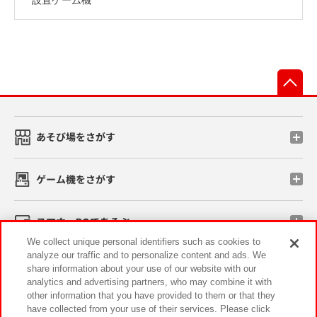
先
あそび場をさがす
ゲーム機をさがす
スマホ・PCであそぶ
We collect unique personal identifiers such as cookies to
analyze our traffic and to personalize content and ads. We
イベント・キャンペーン
share information about your use of our website with our
analytics and advertising partners, who may combine it with
other information that you have provided to them or that they
have collected from your use of their services. Please click