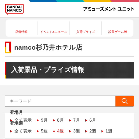
店舗情報
イベント&ニュース
入荷プライズ
設置ゲーム機
namco杉乃井ホテル店
入荷景品・プライズ情報
登場月
全て表示
9月
8月
7月
6月
登場週
全て表示
5週
4週
3週
2週
1週