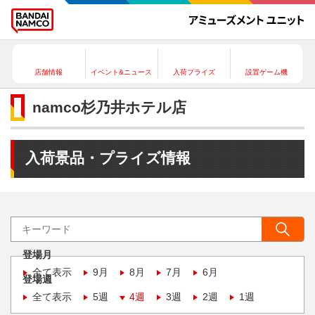
店舗情報
イベント&ニュース
入荷プライズ
設置ゲーム機
namco杉乃井ホテル店
入荷景品・プライズ情報
登場月
全て表示
9月
8月
7月
6月
登場週
全て表示
5週
4週
3週
2週
1週