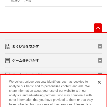
先
あそび場をさがす
ゲーム機をさがす
スマホ・PCであそぶ
We collect unique personal identifiers such as cookies to
analyze our traffic and to personalize content and ads. We
イベント・キャンペーン
share information about your use of our website with our
analytics and advertising partners, who may combine it with
other information that you have provided to them or that they
have collected from your use of their services. Please click