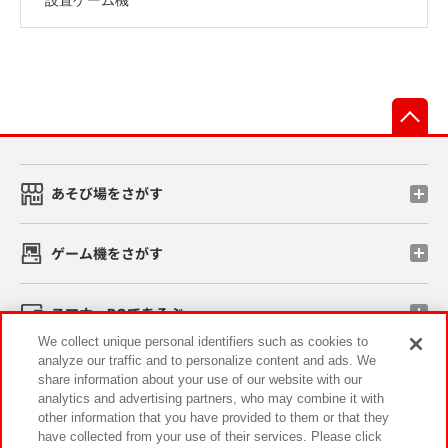
先
あそび場をさがす
ゲーム機をさがす
スマホ・PCであそぶ
We collect unique personal identifiers such as cookies to
analyze our traffic and to personalize content and ads. We
イベント・キャンペーン
share information about your use of our website with our
analytics and advertising partners, who may combine it with
other information that you have provided to them or that they
have collected from your use of their services. Please click