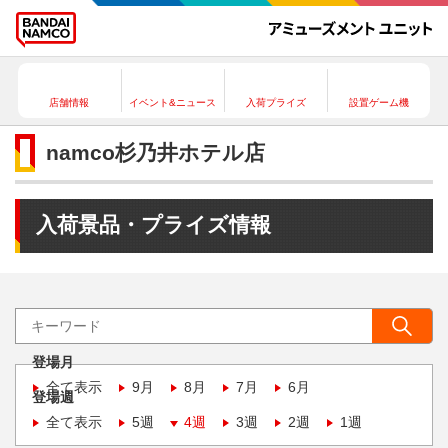
店舗情報
イベント&ニュース
入荷プライズ
設置ゲーム機
namco杉乃井ホテル店
入荷景品・プライズ情報
登場月
全て表示
9月
8月
7月
6月
登場週
全て表示
5週
4週
3週
2週
1週