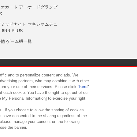
リオカート アーケードグランプ
X
岸ミッドナイト マキシマムチュ
 6RR PLUS
の他 ゲーム機一覧
サイトポリシー
プライバシーポリシー
ウェブアクセシビリティ方
raffic and to personalize content and ads. We
advertising partners, who may combine it with other
rom your use of their services. Please click "
here
"
供について
カスタマーハラスメント対応方針
よくあるご質問・
f each cookie. You have the right to opt out of our
e My Personal Information] to exercise your right.
 , if you choose to allow the sharing of cookies
to have consented to the sharing regardless of the
, please manage your consent on the following
lose the banner.
ndai Namco Amusement Lab Inc.
©Bandai Namco Experience Inc.
©HANAY