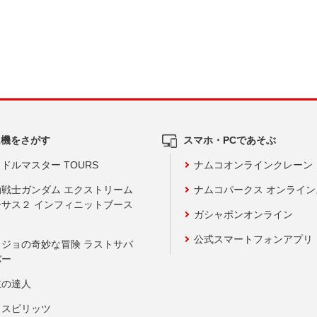
ム機をさがす
スマホ・PCであそぶ
ドルマスター TOURS
ナムコオンラインクレーン
動戦士ガンダム エクストリーム
ナムコパークス オンライ
ーサス２ インフィニットブース
ガシャポンオンライン
公式スマートフォンアプリ
ョジョの奇妙な冒険 ラストサバ
バー
鼓の達人
りスピリッツ