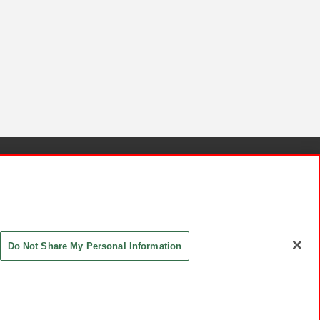
針と検証結果
お取引先さまとともに
お問い合わせ
Do Not Share My Personal Information
ASHIKI Co., Ltd. All Rights Reserved.