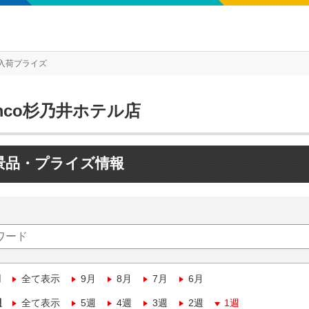
入荷プライズ
mco杉乃井ホテル店
景品・プライズ情報
月
全て表示
9月
8月
7月
6月
週
全て表示
5週
4週
3週
2週
1週