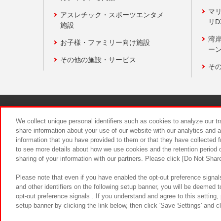
マ
アスレチック・スポーツエンタメ
リD
施設
湾
お子様・ファミリー向け施設
ーン
その他の施設・サービス
そ
関連会社
サステナビリティ
We collect unique personal identifiers such as cookies to analyze our t
share information about your use of our website with our analytics and 
information that you have provided to them or that they have collected f
食品のご提
to see more details about how we use cookies and the retention period o
sharing of your information with our partners. Please click [Do Not Shar
Please note that even if you have enabled the opt-out preference signals
and other identifiers on the following setup banner, you will be deemed 
opt-out preference signals . If you understand and agree to this setting
setup banner by clicking the link below, then click 'Save Settings' and c
©Bandai Namco Amusement Inc.
©Ba