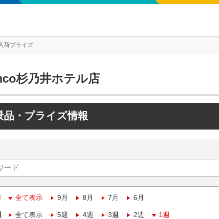
入荷プライズ
mco杉乃井ホテル店
景品・プライズ情報
月
全て表示
9月
8月
7月
6月
週
全て表示
5週
4週
3週
2週
1週