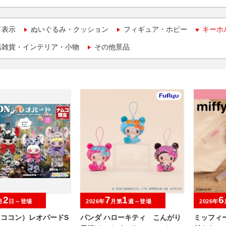
て表示
ぬいぐるみ・クッション
フィギュア・ホビー
キーホ
活雑貨・インテリア・小物
その他景品
2
7
1
6
月
日～登場
2026年
月第
週～登場
2026年
（ココン）レオパードS
パンダ ハローキティ こんがり
ミッフィ