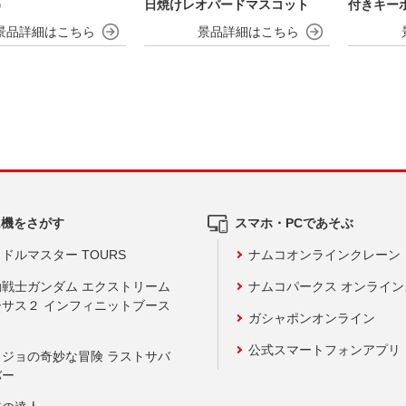
）
日焼けレオパードマスコット
付きキー
ルーツver
ム機をさがす
スマホ・PCであそぶ
ドルマスター TOURS
ナムコオンラインクレーン
動戦士ガンダム エクストリーム
ナムコパークス オンライ
ーサス２ インフィニットブース
ガシャポンオンライン
公式スマートフォンアプリ
ョジョの奇妙な冒険 ラストサバ
バー