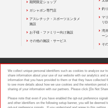
太
期間限定ショップ
釣
ガシャポン専門店
マ
アスレチック・スポーツエンタメ
リD
施設
湾
お子様・ファミリー向け施設
ーン
その他の施設・サービス
そ
関連会社
サステナビリティ
We collect unique personal identifiers such as cookies to analyze our t
share information about your use of our website with our analytics and 
information that you have provided to them or that they have collected f
食品のご提
to see more details about how we use cookies and the retention period o
sharing of your information with our partners. Please click [Do Not Shar
Please note that even if you have enabled the opt-out preference signals
and other identifiers on the following setup banner, you will be deemed 
opt-out preference signals . If you understand and agree to this setting