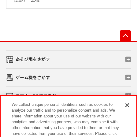
先
あそび場をさがす
ゲーム機をさがす
スマホ・PCであそぶ
We collect unique personal identifiers such as cookies to
analyze our traffic and to personalize content and ads. We
イベント・キャンペーン
share information about your use of our website with our
analytics and advertising partners, who may combine it with
other information that you have provided to them or that they
have collected from your use of their services. Please click