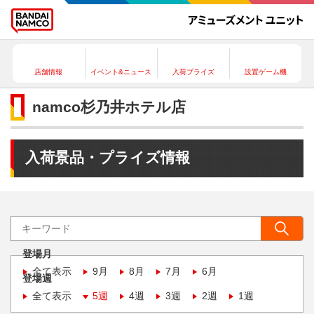
店舗情報
イベント&ニュース
入荷プライズ
設置ゲーム機
namco杉乃井ホテル店
入荷景品・プライズ情報
登場月
全て表示
9月
8月
7月
6月
登場週
全て表示
5週
4週
3週
2週
1週