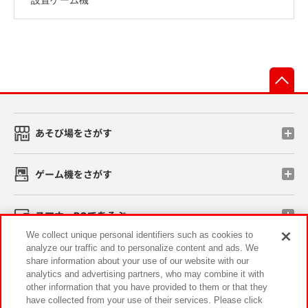
先
あそび場をさがす
ゲーム機をさがす
スマホ・PCであそぶ
We collect unique personal identifiers such as cookies to
analyze our traffic and to personalize content and ads. We
イベント・キャンペーン
share information about your use of our website with our
analytics and advertising partners, who may combine it with
other information that you have provided to them or that they
have collected from your use of their services. Please click