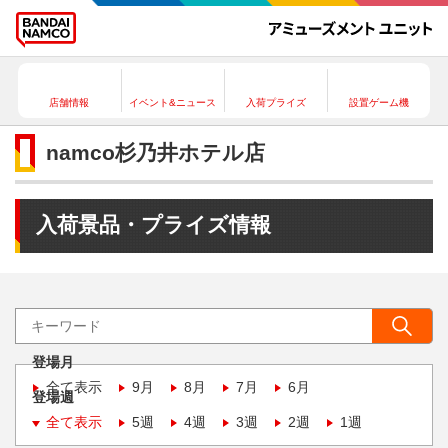
店舗情報
イベント&ニュース
入荷プライズ
設置ゲーム機
namco杉乃井ホテル店
入荷景品・プライズ情報
登場月
全て表示
9月
8月
7月
6月
登場週
全て表示
5週
4週
3週
2週
1週