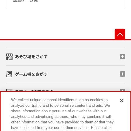
先
あそび場をさがす
ゲーム機をさがす
スマホ・PCであそぶ
We collect unique personal identifiers such as cookies to
analyze our traffic and to personalize content and ads. We
イベント・キャンペーン
share information about your use of our website with our
analytics and advertising partners, who may combine it with
other information that you have provided to them or that they
have collected from your use of their services. Please click