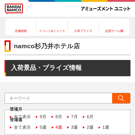
店舗情報
イベント&ニュース
入荷プライズ
設置ゲーム機
namco杉乃井ホテル店
入荷景品・プライズ情報
登場月
全て表示
9月
8月
7月
6月
登場週
全て表示
5週
4週
3週
2週
1週